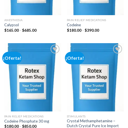
ANESTHESIA
PAIN RELIEF MEDICATIONS
Calypsol
Codeine
Rango
Rango
$
165.00
-
$
685.00
$
180.00
-
$
390.00
de
de
precios:
precios:
desde
desde
$165.00
$180.00
hasta
hasta
$685.00
$390.00
¡Oferta!
¡Oferta!
Add to
Add to
wishlist
wishlist
PAIN RELIEF MEDICATIONS
STIMULANTS
Crystal Methamphetamine –
Codeine Phosphate 30 mg
Dutch Crystal Pure Ice Import
Rango
$
180.00
-
$
850.00