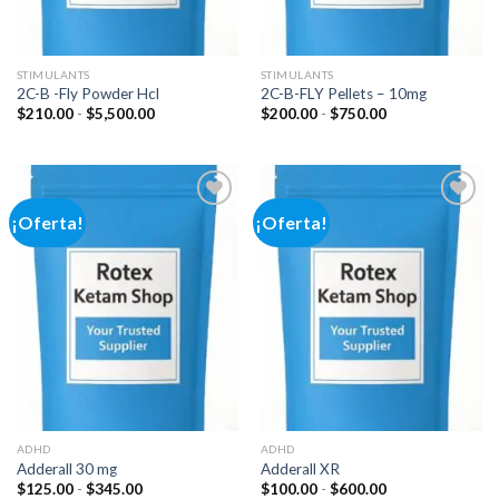
STIMULANTS
STIMULANTS
2C-B -Fly Powder Hcl
2C-B-FLY Pellets – 10mg
Rango
Rango
$
210.00
-
$
5,500.00
$
200.00
-
$
750.00
de
de
precios:
precios:
desde
desde
$210.00
$200.00
hasta
hasta
$5,500.00
$750.00
¡Oferta!
¡Oferta!
Add to
Add to
wishlist
wishlist
ADHD
ADHD
Adderall 30 mg
Adderall XR
Rango
Rango
$
125.00
-
$
345.00
$
100.00
-
$
600.00