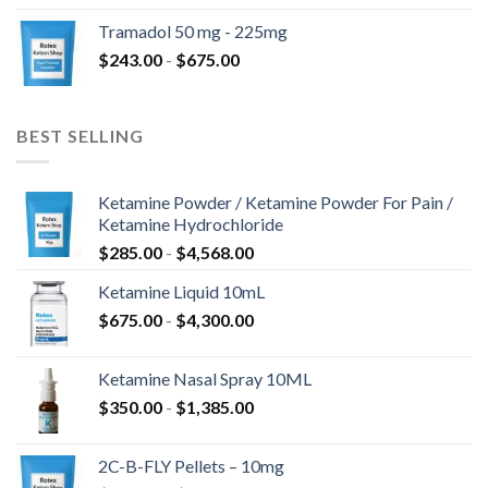
precios:
$850.00
Tramadol 50 mg - 225mg
desde
Rango
$
243.00
-
$
675.00
$345.00
de
hasta
precios:
$775.00
desde
BEST SELLING
$243.00
hasta
$675.00
Ketamine Powder / Ketamine Powder For Pain /
Ketamine Hydrochloride
Rango
$
285.00
-
$
4,568.00
de
Ketamine Liquid 10mL
precios:
Rango
$
675.00
-
$
4,300.00
desde
de
$285.00
precios:
hasta
Ketamine Nasal Spray 10ML
desde
$4,568.00
Rango
$
350.00
-
$
1,385.00
$675.00
de
hasta
precios:
$4,300.00
2C-B-FLY Pellets – 10mg
desde