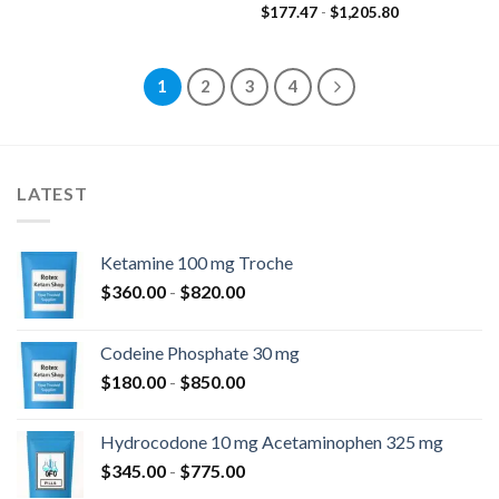
de
Rango
$
177.47
-
$
1,205.80
precios:
de
desde
precios:
$180.00
desde
hasta
$177.47
$850.00
hasta
1
2
3
4
$1,205.80
LATEST
Ketamine 100 mg Troche
Rango
$
360.00
-
$
820.00
de
precios:
Codeine Phosphate 30 mg
desde
Rango
$
180.00
-
$
850.00
$360.00
de
hasta
precios:
$820.00
Hydrocodone 10 mg Acetaminophen 325 mg
desde
Rango
$
345.00
-
$
775.00
$180.00
de
hasta