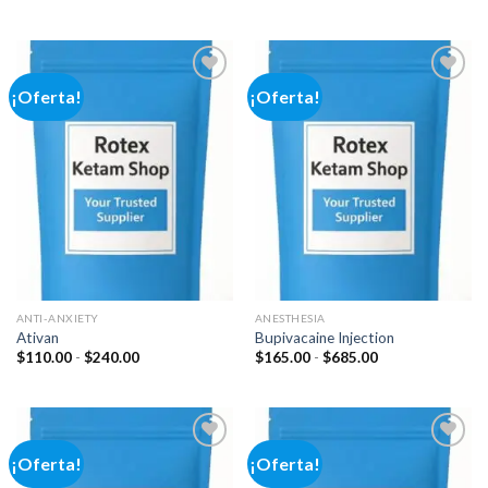
de
de
precios:
precios:
desde
desde
$125.00
$100.00
hasta
hasta
$345.00
$600.00
¡Oferta!
¡Oferta!
Add to
Add to
wishlist
wishlist
ANTI-ANXIETY
ANESTHESIA
Ativan
Bupivacaine Injection
Rango
Rango
$
110.00
-
$
240.00
$
165.00
-
$
685.00
de
de
precios:
precios:
desde
desde
$110.00
$165.00
hasta
hasta
$240.00
$685.00
¡Oferta!
¡Oferta!