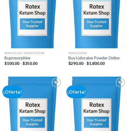
Add to
Add to
wishlist
wishlist
PAIN RELIEF MEDICATIONS
ANESTHESIA
Buprenorphine
Buy Lidocaine Powder Online
Rango
Rango
$
100.00
-
$
350.00
$
290.00
-
$
1,800.00
de
de
precios:
precios:
desde
desde
$100.00
$290.00
hasta
hasta
$350.00
$1,800.00
¡Oferta!
¡Oferta!
Add to
Add to
wishlist
wishlist