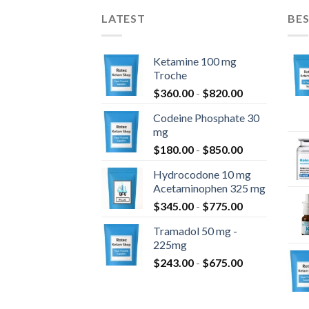
LATEST
BES
Ketamine 100 mg
Troche
Rango
$
360.00
-
$
820.00
de
Codeine Phosphate 30
precios:
mg
desde
Rango
$
180.00
-
$
850.00
$360.00
de
hasta
Hydrocodone 10 mg
precios:
$820.00
Acetaminophen 325 mg
desde
Rango
$
345.00
-
$
775.00
$180.00
de
hasta
Tramadol 50 mg -
precios:
$850.00
225mg
desde
Rango
$
243.00
-
$
675.00
$345.00
de
hasta
precios:
$775.00
desde