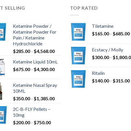
T SELLING
TOP RATED
Ketamine Powder /
Tiletamine
Ketamine Powder For
$
165.00
-
$
685.00
Pain / Ketamine
Hydrochloride
Ecstacy / Molly
Rango
$
285.00
-
$
4,568.00
de
$
300.00
-
$
1,800.
Ketamine Liquid 10mL
precios:
Rango
$
675.00
-
$
4,300.00
desde
Ritalin
de
$285.00
$
140.00
-
$
315.00
precios:
hasta
Ketamine Nasal Spray
desde
$4,568.00
10ML
$675.00
Rango
$
350.00
-
$
1,385.00
hasta
de
$4,300.00
2C-B-FLY Pellets –
precios:
10mg
desde
Rango
$
200.00
-
$
750.00
$350.00
de
hasta