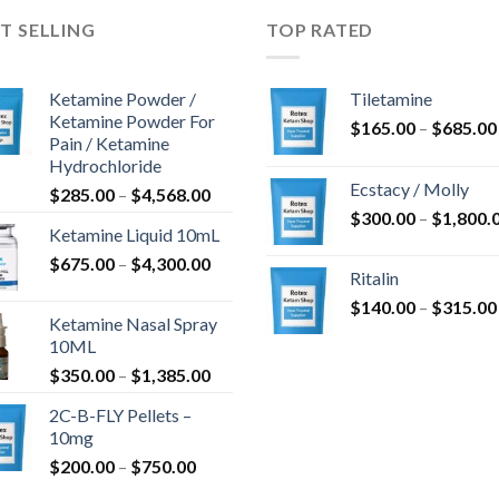
T SELLING
TOP RATED
Ketamine Powder /
Tiletamine
Ketamine Powder For
$
165.00
–
$
685.00
Pain / Ketamine
k:
Hydrochloride
Ecstacy / Molly
Hinnavahemik:
$
285.00
–
$
4,568.00
$285.00
$
300.00
–
$
1,800.
Ketamine Liquid 10mL
k:
kuni
Hinnavahemik:
$
675.00
–
$
4,300.00
$4,568.00
Ritalin
$675.00
$
140.00
–
$
315.00
kuni
Ketamine Nasal Spray
k:
$4,300.00
10ML
Hinnavahemik:
$
350.00
–
$
1,385.00
$350.00
2C-B-FLY Pellets –
kuni
k:
10mg
$1,385.00
Hinnavahemik:
$
200.00
–
$
750.00
$200.00