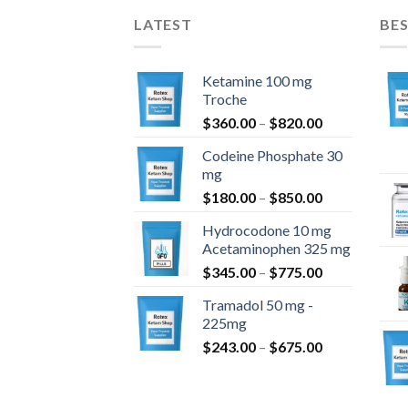
LATEST
BES
Ketamine 100 mg
Troche
Hinnavahemi
$
360.00
–
$
820.00
$360.00
Codeine Phosphate 30
kuni
mg
$820.00
Hinnavahemi
$
180.00
–
$
850.00
$180.00
Hydrocodone 10 mg
kuni
Acetaminophen 325 mg
$850.00
Hinnavahemi
$
345.00
–
$
775.00
$345.00
Tramadol 50 mg -
kuni
225mg
$775.00
Hinnavahemi
$
243.00
–
$
675.00
$243.00
kuni
$675.00