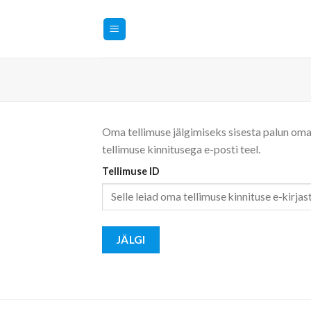
Skip
to
content
Oma tellimuse jälgimiseks sisesta palun oma t
tellimuse kinnitusega e-posti teel.
Tellimuse ID
JÄLGI