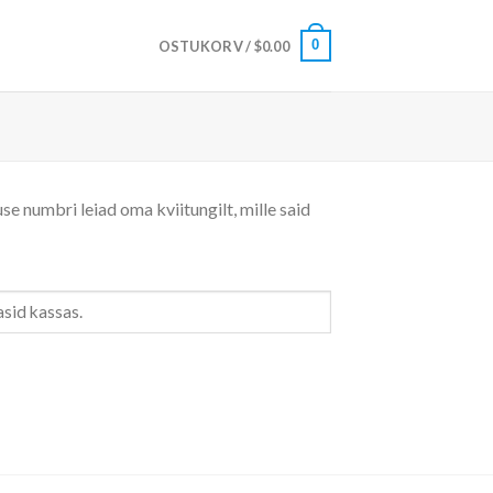
0
OSTUKORV /
$
0.00
se numbri leiad oma kviitungilt, mille said