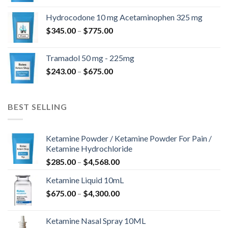
til
Hydrocodone 10 mg Acetaminophen 325 mg
$850.00
Prisinterval:
$
345.00
–
$
775.00
$345.00
til
Tramadol 50 mg - 225mg
$775.00
Prisinterval:
$
243.00
–
$
675.00
$243.00
til
$675.00
BEST SELLING
Ketamine Powder / Ketamine Powder For Pain /
Ketamine Hydrochloride
Prisinterval:
$
285.00
–
$
4,568.00
$285.00
Ketamine Liquid 10mL
til
Prisinterval:
$
675.00
–
$
4,300.00
$4,568.00
$675.00
til
Ketamine Nasal Spray 10ML
$4,300.00