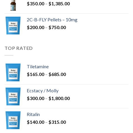
Prisinterval:
$
350.00
–
$
1,385.00
$350.00
til
2C-B-FLY Pellets – 10mg
$1,385.00
Prisinterval:
$
200.00
–
$
750.00
$200.00
til
$750.00
TOP RATED
Tiletamine
Prisinterval:
$
165.00
–
$
685.00
$165.00
til
Ecstacy / Molly
$685.00
Prisinterval:
$
300.00
–
$
1,800.00
$300.00
til
Ritalin
$1,800.00
Prisinterval:
$
140.00
–
$
315.00
$140.00