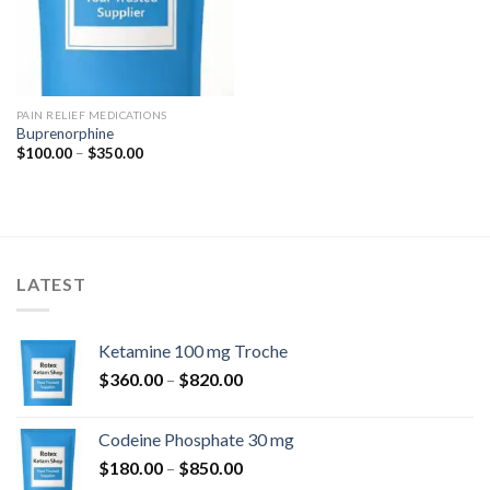
PAIN RELIEF MEDICATIONS
Buprenorphine
Prisinterval:
$
100.00
–
$
350.00
$100.00
til
$350.00
LATEST
Ketamine 100 mg Troche
Prisinterval:
$
360.00
–
$
820.00
$360.00
til
Codeine Phosphate 30 mg
$820.00
Prisinterval:
$
180.00
–
$
850.00
$180.00