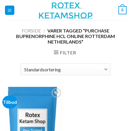
Fortsæt
0
til
indhold
FORSIDE
/
VARER TAGGED “PURCHASE
BUPRENORPHINE HCL ONLINE ROTTERDAM
NETHERLANDS”
FILTER
Tilbud
Add to
wishlist