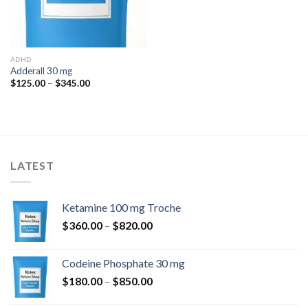
ADHD
Adderall 30 mg
Prisinterval:
$
125.00
–
$
345.00
$125.00
til
$345.00
LATEST
Ketamine 100 mg Troche
Prisinterval:
$
360.00
–
$
820.00
$360.00
til
Codeine Phosphate 30 mg
$820.00
Prisinterval:
$
180.00
–
$
850.00
$180.00