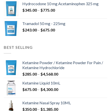
til
Hydrocodone 10 mg Acetaminophen 325 mg
$850.00
Prisinterval:
$
345.00
–
$
775.00
$345.00
til
Tramadol 50 mg - 225mg
$775.00
Prisinterval:
$
243.00
–
$
675.00
$243.00
til
$675.00
BEST SELLING
Ketamine Powder / Ketamine Powder For Pain /
Ketamine Hydrochloride
Prisinterval:
$
285.00
–
$
4,568.00
$285.00
Ketamine Liquid 10mL
til
Prisinterval:
$
675.00
–
$
4,300.00
$4,568.00
$675.00
til
Ketamine Nasal Spray 10ML
$4,300.00
Prisinterval:
$
350.00
–
$
1,385.00