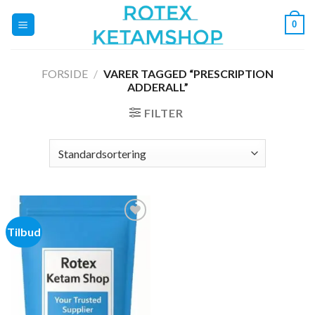
Fortsæt
0
til
indhold
FORSIDE
/
VARER TAGGED “PRESCRIPTION
ADDERALL”
FILTER
Tilbud
Add to
wishlist