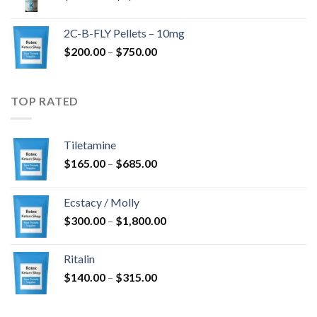
$350.00
til
2C-B-FLY Pellets – 10mg
$1,385.00
Prisinterval:
$
200.00
–
$
750.00
$200.00
til
$750.00
TOP RATED
Tiletamine
Prisinterval:
$
165.00
–
$
685.00
$165.00
til
Ecstacy / Molly
$685.00
Prisinterval:
$
300.00
–
$
1,800.00
$300.00
til
Ritalin
$1,800.00
Prisinterval:
$
140.00
–
$
315.00
$140.00
til