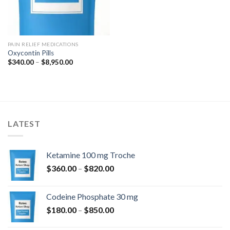
PAIN RELIEF MEDICATIONS
Oxycontin Pills
Prisinterval:
$
340.00
–
$
8,950.00
$340.00
til
$8,950.00
LATEST
Ketamine 100 mg Troche
Prisinterval:
$
360.00
–
$
820.00
$360.00
til
Codeine Phosphate 30 mg
$820.00
Prisinterval:
$
180.00
–
$
850.00
$180.00