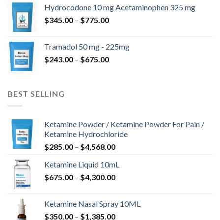
til
Hydrocodone 10 mg Acetaminophen 325 mg
$850.00
Prisinterval:
$
345.00
–
$
775.00
$345.00
til
Tramadol 50 mg - 225mg
$775.00
Prisinterval:
$
243.00
–
$
675.00
$243.00
til
$675.00
BEST SELLING
Ketamine Powder / Ketamine Powder For Pain /
Ketamine Hydrochloride
Prisinterval:
$
285.00
–
$
4,568.00
$285.00
Ketamine Liquid 10mL
til
Prisinterval:
$
675.00
–
$
4,300.00
$4,568.00
$675.00
til
Ketamine Nasal Spray 10ML
$4,300.00
Prisinterval:
$
350.00
–
$
1,385.00