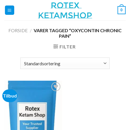
Fortsæt
0
til
indhold
FORSIDE
/
VARER TAGGED “OXYCONTIN CHRONIC
PAIN”
FILTER
Tilbud
Add to
wishlist