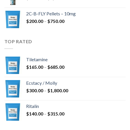
$350.00
til
2C-B-FLY Pellets – 10mg
$1,385.00
Prisinterval:
$
200.00
–
$
750.00
$200.00
til
$750.00
TOP RATED
Tiletamine
Prisinterval:
$
165.00
–
$
685.00
$165.00
til
Ecstacy / Molly
$685.00
Prisinterval:
$
300.00
–
$
1,800.00
$300.00
til
Ritalin
$1,800.00
Prisinterval:
$
140.00
–
$
315.00
$140.00
til