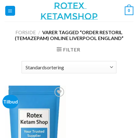
Fortsæt
0
til
indhold
FORSIDE
/
VARER TAGGED “ORDER RESTORIL
(TEMAZEPAM) ONLINE LIVERPOOL ENGLAND”
FILTER
Tilbud
Add to
wishlist