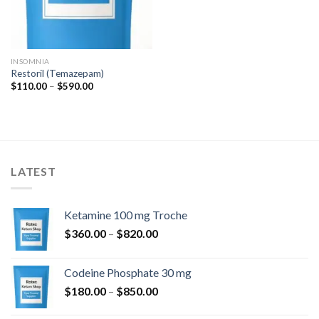
INSOMNIA
Restoril (Temazepam)
Prisinterval:
$
110.00
–
$
590.00
$110.00
til
$590.00
LATEST
Ketamine 100 mg Troche
Prisinterval:
$
360.00
–
$
820.00
$360.00
til
Codeine Phosphate 30 mg
$820.00
Prisinterval:
$
180.00
–
$
850.00
$180.00