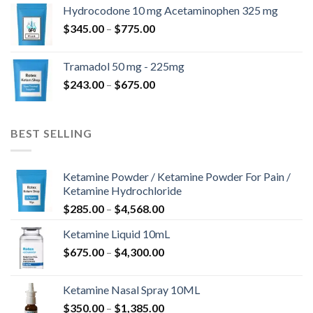
til
Hydrocodone 10 mg Acetaminophen 325 mg
$850.00
Prisinterval:
$
345.00
–
$
775.00
$345.00
til
Tramadol 50 mg - 225mg
$775.00
Prisinterval:
$
243.00
–
$
675.00
$243.00
til
$675.00
BEST SELLING
Ketamine Powder / Ketamine Powder For Pain /
Ketamine Hydrochloride
Prisinterval:
$
285.00
–
$
4,568.00
$285.00
Ketamine Liquid 10mL
til
Prisinterval:
$
675.00
–
$
4,300.00
$4,568.00
$675.00
til
Ketamine Nasal Spray 10ML
$4,300.00
Prisinterval:
$
350.00
–
$
1,385.00