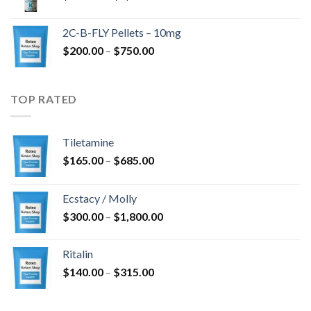
$350.00
til
2C-B-FLY Pellets – 10mg
$1,385.00
Prisinterval:
$
200.00
–
$
750.00
$200.00
til
$750.00
TOP RATED
Tiletamine
Prisinterval:
$
165.00
–
$
685.00
$165.00
til
Ecstacy / Molly
$685.00
Prisinterval:
$
300.00
–
$
1,800.00
$300.00
til
Ritalin
$1,800.00
Prisinterval:
$
140.00
–
$
315.00
$140.00
til