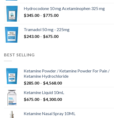
til
Hydrocodone 10 mg Acetaminophen 325 mg
$850.00
Prisinterval:
$
345.00
–
$
775.00
$345.00
til
Tramadol 50 mg - 225mg
$775.00
Prisinterval:
$
243.00
–
$
675.00
$243.00
til
$675.00
BEST SELLING
Ketamine Powder / Ketamine Powder For Pain /
Ketamine Hydrochloride
Prisinterval:
$
285.00
–
$
4,568.00
$285.00
Ketamine Liquid 10mL
til
Prisinterval:
$
675.00
–
$
4,300.00
$4,568.00
$675.00
til
Ketamine Nasal Spray 10ML
$4,300.00