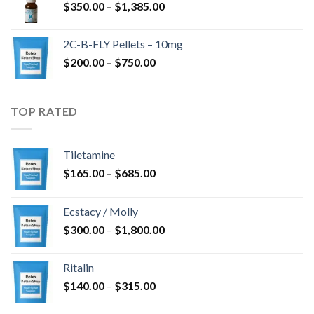
Prisinterval:
$
350.00
–
$
1,385.00
$350.00
til
2C-B-FLY Pellets – 10mg
$1,385.00
Prisinterval:
$
200.00
–
$
750.00
$200.00
til
$750.00
TOP RATED
Tiletamine
Prisinterval:
$
165.00
–
$
685.00
$165.00
til
Ecstacy / Molly
$685.00
Prisinterval:
$
300.00
–
$
1,800.00
$300.00
til
Ritalin
$1,800.00
Prisinterval:
$
140.00
–
$
315.00
$140.00