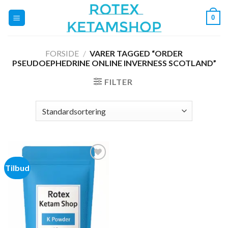
Fortsæt
0
til
indhold
FORSIDE
/
VARER TAGGED “ORDER
PSEUDOEPHEDRINE ONLINE INVERNESS SCOTLAND”
FILTER
Tilbud
Add to
wishlist