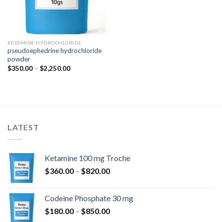
KETAMINE HYDROCHLORIDE
pseudoephedrine hydrochloride
powder
Prisinterval:
$
350.00
–
$
2,250.00
$350.00
til
$2,250.00
LATEST
Ketamine 100 mg Troche
Prisinterval:
$
360.00
–
$
820.00
$360.00
til
Codeine Phosphate 30 mg
$820.00
Prisinterval:
$
180.00
–
$
850.00
$180.00