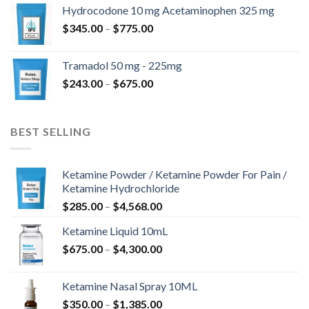
kuni
Hydrocodone 10 mg Acetaminophen 325 mg
$850.00
Hinnavahemik:
$
345.00
–
$
775.00
$345.00
kuni
Tramadol 50 mg - 225mg
$775.00
Hinnavahemik:
$
243.00
–
$
675.00
$243.00
kuni
$675.00
BEST SELLING
Ketamine Powder / Ketamine Powder For Pain /
Ketamine Hydrochloride
Hinnavahemik:
$
285.00
–
$
4,568.00
$285.00
Ketamine Liquid 10mL
kuni
Hinnavahemik:
$
675.00
–
$
4,300.00
$4,568.00
$675.00
kuni
Ketamine Nasal Spray 10ML
$4,300.00
Hinnavahemik:
$
350.00
–
$
1,385.00