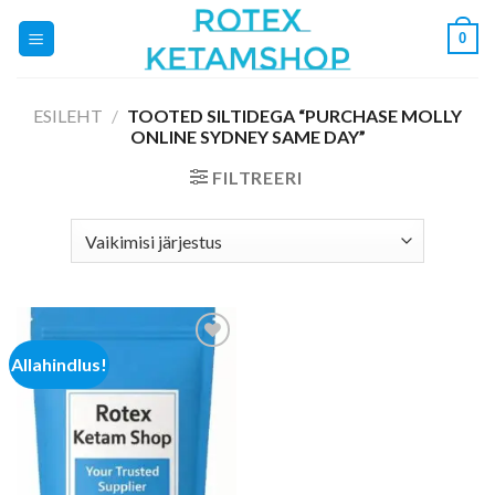
Skip
0
to
content
ESILEHT
/
TOOTED SILTIDEGA “PURCHASE MOLLY
ONLINE SYDNEY SAME DAY”
FILTREERI
Allahindlus!
Add to
wishlist