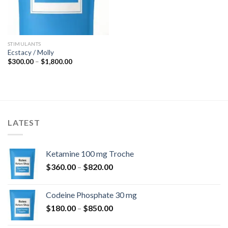
STIMULANTS
Ecstacy / Molly
Hinnavahemik:
$
300.00
–
$
1,800.00
$300.00
kuni
$1,800.00
LATEST
Ketamine 100 mg Troche
Hinnavahemik:
$
360.00
–
$
820.00
$360.00
kuni
Codeine Phosphate 30 mg
$820.00
Hinnavahemik:
$
180.00
–
$
850.00
$180.00