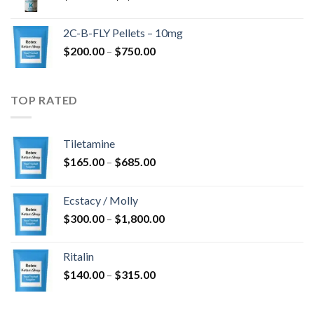
$350.00
kuni
2C-B-FLY Pellets – 10mg
$1,385.00
Hinnavahemik:
$
200.00
–
$
750.00
$200.00
kuni
$750.00
TOP RATED
Tiletamine
Hinnavahemik:
$
165.00
–
$
685.00
$165.00
kuni
Ecstacy / Molly
$685.00
Hinnavahemik:
$
300.00
–
$
1,800.00
$300.00
kuni
Ritalin
$1,800.00
Hinnavahemik:
$
140.00
–
$
315.00
$140.00
kuni