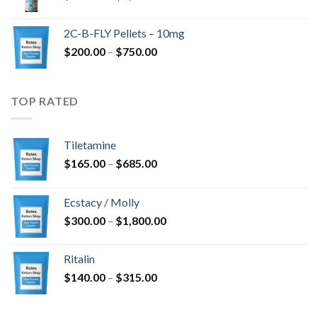
$350.00
-
2C-B-FLY Pellets – 10mg
$1,385.00
Hintaluokka:
$
200.00
–
$
750.00
$200.00
-
$750.00
TOP RATED
Tiletamine
Hintaluokka:
$
165.00
–
$
685.00
$165.00
-
Ecstacy / Molly
$685.00
Hintaluokka:
$
300.00
–
$
1,800.00
$300.00
-
Ritalin
$1,800.00
Hintaluokka:
$
140.00
–
$
315.00
$140.00
-