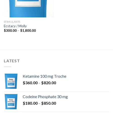
STIMULANTS
Ecstacy / Molly
Hintaluokka:
$
300.00
–
$
1,800.00
$300.00
-
$1,800.00
LATEST
Ketamine 100 mg Troche
Hintaluokka:
$
360.00
–
$
820.00
$360.00
-
Codeine Phosphate 30 mg
$820.00
Hintaluokka:
$
180.00
–
$
850.00
$180.00