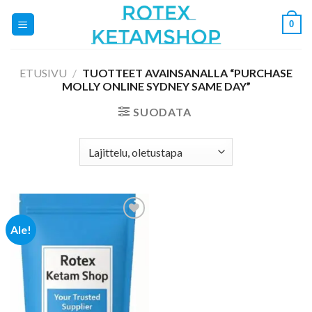
Skip
0
to
content
ETUSIVU
/
TUOTTEET AVAINSANALLA “PURCHASE
MOLLY ONLINE SYDNEY SAME DAY”
SUODATA
Ale!
Add to
wishlist