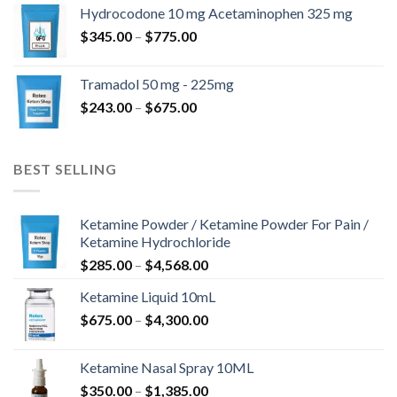
-
Hydrocodone 10 mg Acetaminophen 325 mg
$850.00
Hintaluokka:
$
345.00
–
$
775.00
$345.00
-
Tramadol 50 mg - 225mg
$775.00
Hintaluokka:
$
243.00
–
$
675.00
$243.00
-
$675.00
BEST SELLING
Ketamine Powder / Ketamine Powder For Pain /
Ketamine Hydrochloride
Hintaluokka:
$
285.00
–
$
4,568.00
$285.00
Ketamine Liquid 10mL
-
Hintaluokka:
$
675.00
–
$
4,300.00
$4,568.00
$675.00
-
Ketamine Nasal Spray 10ML
$4,300.00
Hintaluokka:
$
350.00
–
$
1,385.00