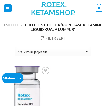
Skip
0
to
content
ESILEHT
/
TOOTED SILTIDEGA “PURCHASE KETAMINE
LIQUID KUALA LUMPUR”
FILTREERI
Allahindlus!
Add to
wishlist