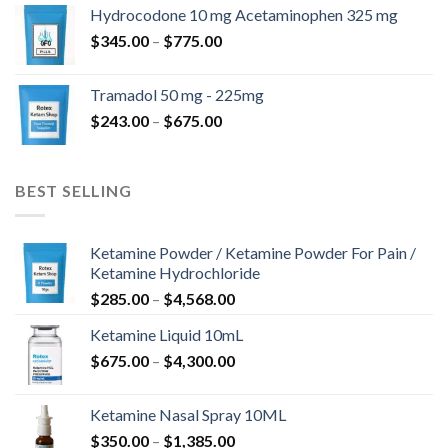
kuni
Hydrocodone 10 mg Acetaminophen 325 mg
$850.00
Hinnavahemik:
$
345.00
–
$
775.00
$345.00
kuni
Tramadol 50 mg - 225mg
$775.00
Hinnavahemik:
$
243.00
–
$
675.00
$243.00
kuni
$675.00
BEST SELLING
Ketamine Powder / Ketamine Powder For Pain /
Ketamine Hydrochloride
Hinnavahemik:
$
285.00
–
$
4,568.00
$285.00
Ketamine Liquid 10mL
kuni
Hinnavahemik:
$
675.00
–
$
4,300.00
$4,568.00
$675.00
kuni
Ketamine Nasal Spray 10ML
$4,300.00
Hinnavahemik:
$
350.00
–
$
1,385.00