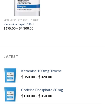
KETAMINE HYDROCHLORIDE
Ketamine Liquid 10mL
Hinnavahemik:
$
675.00
–
$
4,300.00
$675.00
kuni
$4,300.00
LATEST
Ketamine 100 mg Troche
Hinnavahemik:
$
360.00
–
$
820.00
$360.00
kuni
Codeine Phosphate 30 mg
$820.00
Hinnavahemik:
$
180.00
–
$
850.00
$180.00