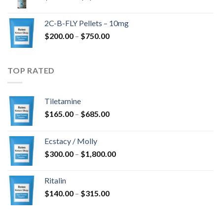
$350.00
kuni
2C-B-FLY Pellets – 10mg
$1,385.00
Hinnavahemik:
$
200.00
–
$
750.00
$200.00
kuni
$750.00
TOP RATED
Tiletamine
Hinnavahemik:
$
165.00
–
$
685.00
$165.00
kuni
Ecstacy / Molly
$685.00
Hinnavahemik:
$
300.00
–
$
1,800.00
$300.00
kuni
Ritalin
$1,800.00
Hinnavahemik:
$
140.00
–
$
315.00
$140.00
kuni