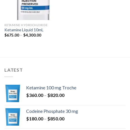
KETAMINE HYDROCHLORIDE
Ketamine Liquid 10mL
Zakres
$
675.00
–
$
4,300.00
cen:
od
$675.00
do
$4,300.00
LATEST
Ketamine 100 mg Troche
Zakres
$
360.00
–
$
820.00
cen:
od
Codeine Phosphate 30 mg
$360.00
Zakres
$
180.00
–
$
850.00
do
cen:
$820.00