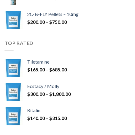
cen:
$4,300.00
od
2C-B-FLY Pellets – 10mg
$350.00
Zakres
$
200.00
–
$
750.00
do
cen:
$1,385.00
od
$200.00
TOP RATED
do
$750.00
Tiletamine
Zakres
$
165.00
–
$
685.00
cen:
od
Ecstacy / Molly
$165.00
Zakres
$
300.00
–
$
1,800.00
do
cen:
$685.00
od
Ritalin
$300.00
Zakres
$
140.00
–
$
315.00
do
cen:
$1,800.00
od