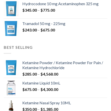
od
Hydrocodone 10 mg Acetaminophen 325 mg
$180.00
Zakres
$
345.00
–
$
775.00
do
cen:
$850.00
od
Tramadol 50 mg - 225mg
$345.00
Zakres
$
243.00
–
$
675.00
do
cen:
$775.00
od
$243.00
BEST SELLING
do
$675.00
Ketamine Powder / Ketamine Powder For Pain /
Ketamine Hydrochloride
Zakres
$
285.00
–
$
4,568.00
cen:
Ketamine Liquid 10mL
od
Zakres
$
675.00
–
$
4,300.00
$285.00
cen:
do
od
$4,568.00
Ketamine Nasal Spray 10ML
$675.00
Zakres
$
350.00
–
$
1,385.00
do