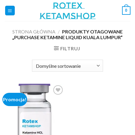
Skip
0
to
content
STRONA GŁÓWNA
/
PRODUKTY OTAGOWANE
„PURCHASE KETAMINE LIQUID KUALA LUMPUR”
FILTRUJ
Promocja!
Add to
wishlist