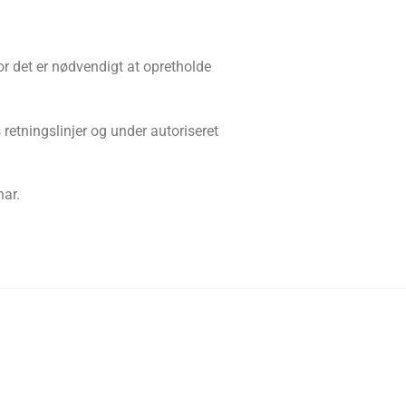
vor det er nødvendigt at opretholde
tningslinjer og under autoriseret
har.