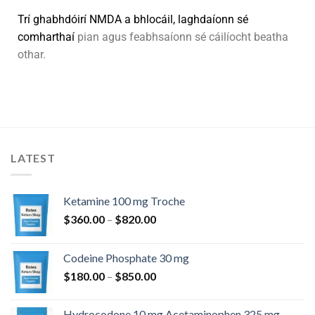
Trí
g
h
a
b
h
d
ó
i
r
í
N
M
D
A
a
b
h
l
o
c
á
i
l
,
l
a
g
h
d
a
í
o
n
n
s
é
c
o
m
h
a
r
t
h
a
í
pian agus feabhsaíonn sé cáilíocht beatha
othar.
LATEST
Ketamine 100 mg Troche
$
360.00
–
$
820.00
Codeine Phosphate 30 mg
$
180.00
–
$
850.00
Hydrocodone 10 mg Acetaminophen 325 mg