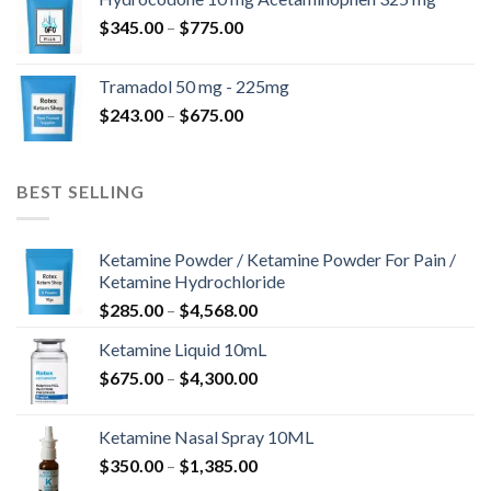
$
345.00
–
$
775.00
Tramadol 50 mg - 225mg
$
243.00
–
$
675.00
BEST SELLING
Ketamine Powder / Ketamine Powder For Pain /
Ketamine Hydrochloride
$
285.00
–
$
4,568.00
Ketamine Liquid 10mL
$
675.00
–
$
4,300.00
Ketamine Nasal Spray 10ML
$
350.00
–
$
1,385.00