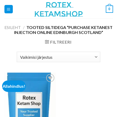
Skip
0
to
content
ESILEHT
/
TOOTED SILTIDEGA “PURCHASE KETANEST
INJECTION ONLINE EDINBURGH SCOTLAND”
FILTREERI
Allahindlus!
Add to
wishlist