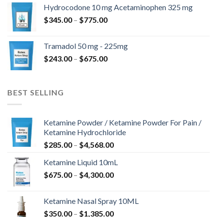
kuni
Hydrocodone 10 mg Acetaminophen 325 mg
$850.00
Hinnavahemik:
$
345.00
–
$
775.00
$345.00
kuni
Tramadol 50 mg - 225mg
$775.00
Hinnavahemik:
$
243.00
–
$
675.00
$243.00
kuni
$675.00
BEST SELLING
Ketamine Powder / Ketamine Powder For Pain /
Ketamine Hydrochloride
Hinnavahemik:
$
285.00
–
$
4,568.00
$285.00
Ketamine Liquid 10mL
kuni
Hinnavahemik:
$
675.00
–
$
4,300.00
$4,568.00
$675.00
kuni
Ketamine Nasal Spray 10ML
$4,300.00
Hinnavahemik:
$
350.00
–
$
1,385.00