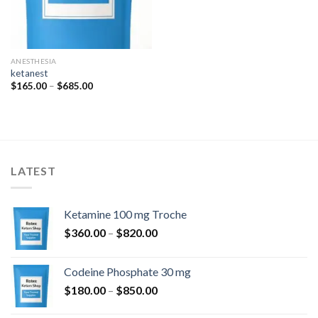
ANESTHESIA
ketanest
Hinnavahemik:
$
165.00
–
$
685.00
$165.00
kuni
$685.00
LATEST
Ketamine 100 mg Troche
Hinnavahemik:
$
360.00
–
$
820.00
$360.00
kuni
Codeine Phosphate 30 mg
$820.00
Hinnavahemik:
$
180.00
–
$
850.00
$180.00