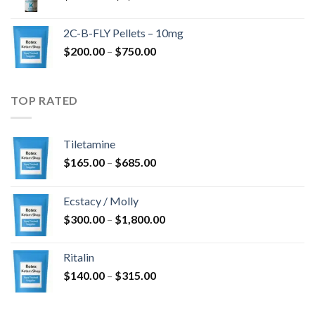
$350.00
kuni
2C-B-FLY Pellets – 10mg
$1,385.00
Hinnavahemik:
$
200.00
–
$
750.00
$200.00
kuni
$750.00
TOP RATED
Tiletamine
Hinnavahemik:
$
165.00
–
$
685.00
$165.00
kuni
Ecstacy / Molly
$685.00
Hinnavahemik:
$
300.00
–
$
1,800.00
$300.00
kuni
Ritalin
$1,800.00
Hinnavahemik:
$
140.00
–
$
315.00
$140.00
kuni