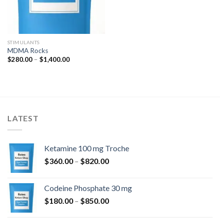
STIMULANTS
MDMA Rocks
Hinnavahemik:
$
280.00
–
$
1,400.00
$280.00
kuni
$1,400.00
LATEST
Ketamine 100 mg Troche
Hinnavahemik:
$
360.00
–
$
820.00
$360.00
kuni
Codeine Phosphate 30 mg
$820.00
Hinnavahemik:
$
180.00
–
$
850.00
$180.00