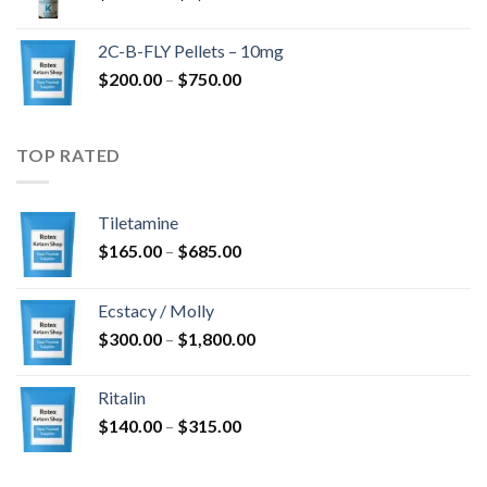
$350.00
kuni
2C-B-FLY Pellets – 10mg
$1,385.00
Hinnavahemik:
$
200.00
–
$
750.00
$200.00
kuni
$750.00
TOP RATED
Tiletamine
Hinnavahemik:
$
165.00
–
$
685.00
$165.00
kuni
Ecstacy / Molly
$685.00
Hinnavahemik:
$
300.00
–
$
1,800.00
$300.00
kuni
Ritalin
$1,800.00
Hinnavahemik:
$
140.00
–
$
315.00
$140.00
kuni