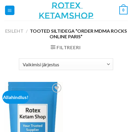
Skip
0
to
content
ESILEHT
/
TOOTED SILTIDEGA “ORDER MDMA ROCKS
ONLINE PARIS”
FILTREERI
Allahindlus!
Add to
wishlist