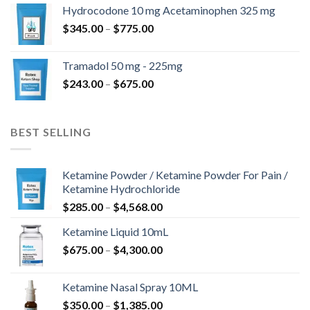
kuni
Hydrocodone 10 mg Acetaminophen 325 mg
$850.00
Hinnavahemik:
$
345.00
–
$
775.00
$345.00
kuni
Tramadol 50 mg - 225mg
$775.00
Hinnavahemik:
$
243.00
–
$
675.00
$243.00
kuni
$675.00
BEST SELLING
Ketamine Powder / Ketamine Powder For Pain /
Ketamine Hydrochloride
Hinnavahemik:
$
285.00
–
$
4,568.00
$285.00
Ketamine Liquid 10mL
kuni
Hinnavahemik:
$
675.00
–
$
4,300.00
$4,568.00
$675.00
kuni
Ketamine Nasal Spray 10ML
$4,300.00
Hinnavahemik:
$
350.00
–
$
1,385.00