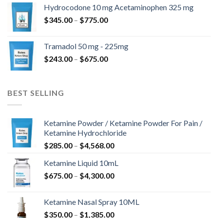
kuni
Hydrocodone 10 mg Acetaminophen 325 mg
$850.00
Hinnavahemik:
$
345.00
–
$
775.00
$345.00
kuni
Tramadol 50 mg - 225mg
$775.00
Hinnavahemik:
$
243.00
–
$
675.00
$243.00
kuni
$675.00
BEST SELLING
Ketamine Powder / Ketamine Powder For Pain /
Ketamine Hydrochloride
Hinnavahemik:
$
285.00
–
$
4,568.00
$285.00
Ketamine Liquid 10mL
kuni
Hinnavahemik:
$
675.00
–
$
4,300.00
$4,568.00
$675.00
kuni
Ketamine Nasal Spray 10ML
$4,300.00
Hinnavahemik:
$
350.00
–
$
1,385.00