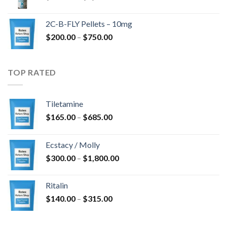
$350.00
kuni
2C-B-FLY Pellets – 10mg
$1,385.00
Hinnavahemik:
$
200.00
–
$
750.00
$200.00
kuni
$750.00
TOP RATED
Tiletamine
Hinnavahemik:
$
165.00
–
$
685.00
$165.00
kuni
Ecstacy / Molly
$685.00
Hinnavahemik:
$
300.00
–
$
1,800.00
$300.00
kuni
Ritalin
$1,800.00
Hinnavahemik:
$
140.00
–
$
315.00
$140.00
kuni