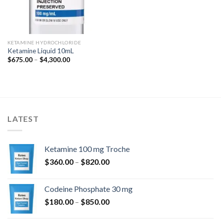
KETAMINE HYDROCHLORIDE
Ketamine Liquid 10mL
Hinnavahemik:
$
675.00
–
$
4,300.00
$675.00
kuni
$4,300.00
LATEST
Ketamine 100 mg Troche
Hinnavahemik:
$
360.00
–
$
820.00
$360.00
kuni
Codeine Phosphate 30 mg
$820.00
Hinnavahemik:
$
180.00
–
$
850.00
$180.00