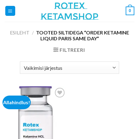
Skip
0
to
content
ESILEHT
/
TOOTED SILTIDEGA “ORDER KETAMINE
LIQUID PARIS SAME DAY”
FILTREERI
Allahindlus!
Add to
wishlist