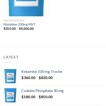
UNCATEGORIZED
Morphine 200mg MST
Hinnavahemik:
$
350.00
–
$
4,000.00
$350.00
kuni
$4,000.00
LATEST
Ketamine 100 mg Troche
Hinnavahemik:
$
360.00
–
$
820.00
$360.00
kuni
Codeine Phosphate 30 mg
$820.00
Hinnavahemik:
$
180.00
–
$
850.00
$180.00