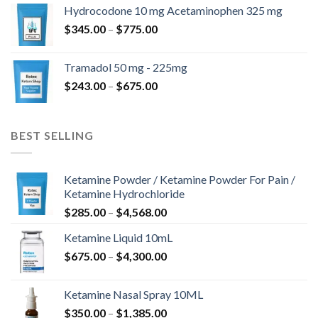
kuni
Hydrocodone 10 mg Acetaminophen 325 mg
$850.00
Hinnavahemik:
$
345.00
–
$
775.00
$345.00
kuni
Tramadol 50 mg - 225mg
$775.00
Hinnavahemik:
$
243.00
–
$
675.00
$243.00
kuni
$675.00
BEST SELLING
Ketamine Powder / Ketamine Powder For Pain /
Ketamine Hydrochloride
Hinnavahemik:
$
285.00
–
$
4,568.00
$285.00
Ketamine Liquid 10mL
kuni
Hinnavahemik:
$
675.00
–
$
4,300.00
$4,568.00
$675.00
kuni
Ketamine Nasal Spray 10ML
$4,300.00
Hinnavahemik:
$
350.00
–
$
1,385.00