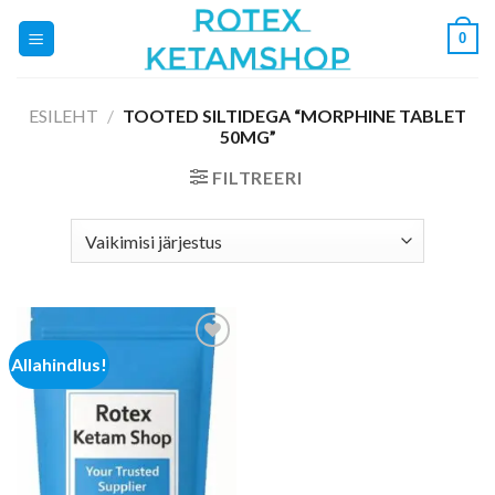
Skip
0
to
content
ESILEHT
/
TOOTED SILTIDEGA “MORPHINE TABLET
50MG”
FILTREERI
Allahindlus!
Add to
wishlist