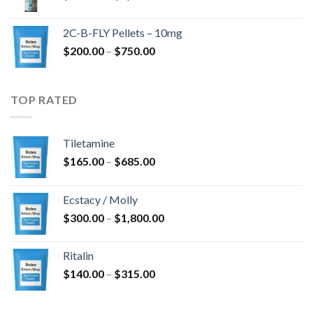
$350.00
kuni
2C-B-FLY Pellets – 10mg
$1,385.00
Hinnavahemik:
$
200.00
–
$
750.00
$200.00
kuni
$750.00
TOP RATED
Tiletamine
Hinnavahemik:
$
165.00
–
$
685.00
$165.00
kuni
Ecstacy / Molly
$685.00
Hinnavahemik:
$
300.00
–
$
1,800.00
$300.00
kuni
Ritalin
$1,800.00
Hinnavahemik:
$
140.00
–
$
315.00
$140.00
kuni