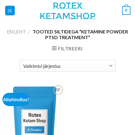
Skip
0
to
content
ESILEHT
/
TOOTED SILTIDEGA “KETAMINE POWDER
PTSD TREATMENT”
FILTREERI
Allahindlus!
Add to
wishlist