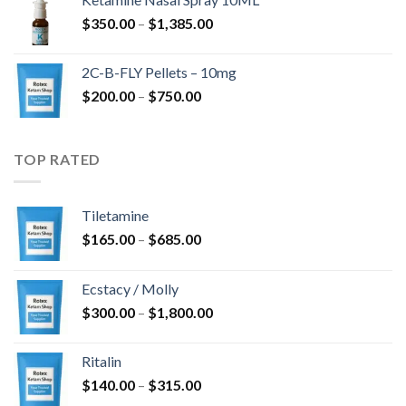
$4,300.00
Hinnavahemik:
$
350.00
–
$
1,385.00
$350.00
kuni
2C-B-FLY Pellets – 10mg
$1,385.00
Hinnavahemik:
$
200.00
–
$
750.00
$200.00
kuni
$750.00
TOP RATED
Tiletamine
Hinnavahemik:
$
165.00
–
$
685.00
$165.00
kuni
Ecstacy / Molly
$685.00
Hinnavahemik:
$
300.00
–
$
1,800.00
$300.00
kuni
Ritalin
$1,800.00
Hinnavahemik:
$
140.00
–
$
315.00
$140.00