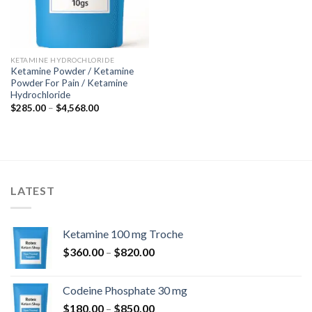
KETAMINE HYDROCHLORIDE
Ketamine Powder / Ketamine
Powder For Pain / Ketamine
Hydrochloride
Hinnavahemik:
$
285.00
–
$
4,568.00
$285.00
kuni
$4,568.00
LATEST
Ketamine 100 mg Troche
Hinnavahemik:
$
360.00
–
$
820.00
$360.00
kuni
Codeine Phosphate 30 mg
$820.00
Hinnavahemik:
$
180.00
–
$
850.00