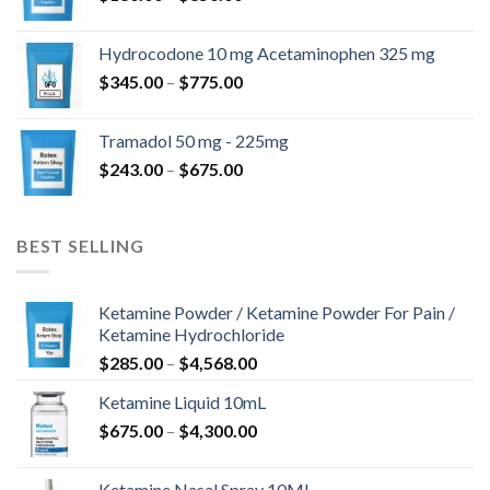
$180.00
kuni
Hydrocodone 10 mg Acetaminophen 325 mg
$850.00
Hinnavahemik:
$
345.00
–
$
775.00
$345.00
kuni
Tramadol 50 mg - 225mg
$775.00
Hinnavahemik:
$
243.00
–
$
675.00
$243.00
kuni
$675.00
BEST SELLING
Ketamine Powder / Ketamine Powder For Pain /
Ketamine Hydrochloride
Hinnavahemik:
$
285.00
–
$
4,568.00
$285.00
Ketamine Liquid 10mL
kuni
Hinnavahemik:
$
675.00
–
$
4,300.00
$4,568.00
$675.00
kuni
Ketamine Nasal Spray 10ML