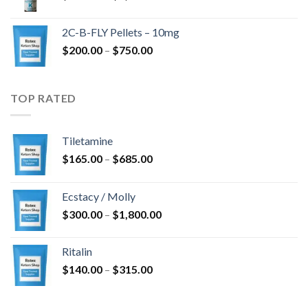
$350.00
kuni
2C-B-FLY Pellets – 10mg
$1,385.00
Hinnavahemik:
$
200.00
–
$
750.00
$200.00
kuni
$750.00
TOP RATED
Tiletamine
Hinnavahemik:
$
165.00
–
$
685.00
$165.00
kuni
Ecstacy / Molly
$685.00
Hinnavahemik:
$
300.00
–
$
1,800.00
$300.00
kuni
Ritalin
$1,800.00
Hinnavahemik:
$
140.00
–
$
315.00
$140.00
kuni