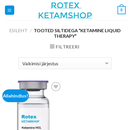
Skip
0
to
content
ESILEHT
/
TOOTED SILTIDEGA “KETAMINE LIQUID
THERAPY”
FILTREERI
Allahindlus!
Add to
wishlist