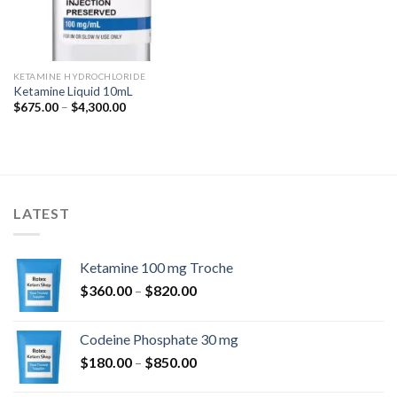
KETAMINE HYDROCHLORIDE
Ketamine Liquid 10mL
Hinnavahemik:
$
675.00
–
$
4,300.00
$675.00
kuni
$4,300.00
LATEST
Ketamine 100 mg Troche
Hinnavahemik:
$
360.00
–
$
820.00
$360.00
kuni
Codeine Phosphate 30 mg
$820.00
Hinnavahemik:
$
180.00
–
$
850.00
$180.00