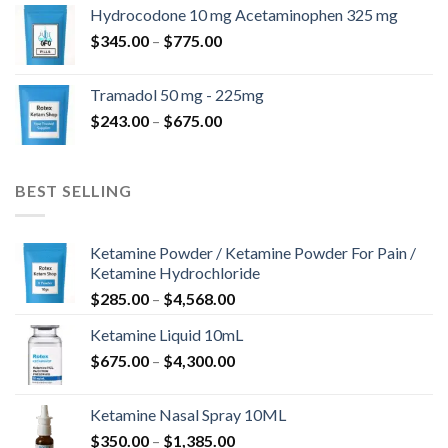
kuni
Hydrocodone 10 mg Acetaminophen 325 mg
$850.00
Hinnavahemik:
$
345.00
–
$
775.00
$345.00
kuni
Tramadol 50 mg - 225mg
$775.00
Hinnavahemik:
$
243.00
–
$
675.00
$243.00
kuni
$675.00
BEST SELLING
Ketamine Powder / Ketamine Powder For Pain /
Ketamine Hydrochloride
Hinnavahemik:
$
285.00
–
$
4,568.00
$285.00
Ketamine Liquid 10mL
kuni
Hinnavahemik:
$
675.00
–
$
4,300.00
$4,568.00
$675.00
kuni
Ketamine Nasal Spray 10ML
$4,300.00
Hinnavahemik:
$
350.00
–
$
1,385.00