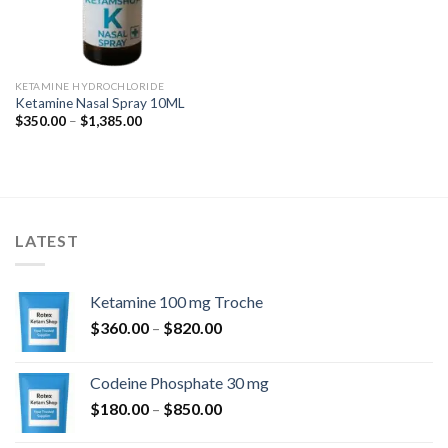
KETAMINE HYDROCHLORIDE
Ketamine Nasal Spray 10ML
Hinnavahemik:
$
350.00
–
$
1,385.00
$350.00
kuni
$1,385.00
LATEST
Ketamine 100 mg Troche
Hinnavahemik:
$
360.00
–
$
820.00
$360.00
kuni
Codeine Phosphate 30 mg
$820.00
Hinnavahemik:
$
180.00
–
$
850.00
$180.00