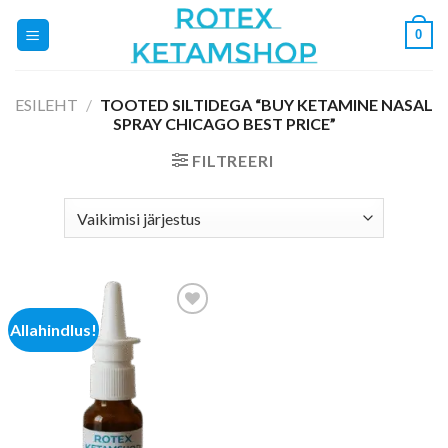
Skip
0
to
content
ESILEHT
/
TOOTED SILTIDEGA “BUY KETAMINE NASAL
SPRAY CHICAGO BEST PRICE”
FILTREERI
Allahindlus!
Add to
wishlist