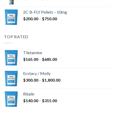
$350.00
kuni
2C-B-FLY Pellets – 10mg
$1,385.00
Hinnavahemik:
$
200.00
–
$
750.00
$200.00
kuni
$750.00
TOP RATED
Tiletamine
Hinnavahemik:
$
165.00
–
$
685.00
$165.00
kuni
Ecstacy / Molly
$685.00
Hinnavahemik:
$
300.00
–
$
1,800.00
$300.00
kuni
Ritalin
$1,800.00
Hinnavahemik:
$
140.00
–
$
315.00
$140.00
kuni