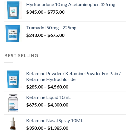
kuni
Hydrocodone 10 mg Acetaminophen 325 mg
$850.00
Hinnavahemik:
$
345.00
–
$
775.00
$345.00
kuni
Tramadol 50 mg - 225mg
$775.00
Hinnavahemik:
$
243.00
–
$
675.00
$243.00
kuni
$675.00
BEST SELLING
Ketamine Powder / Ketamine Powder For Pain /
Ketamine Hydrochloride
Hinnavahemik:
$
285.00
–
$
4,568.00
$285.00
Ketamine Liquid 10mL
kuni
Hinnavahemik:
$
675.00
–
$
4,300.00
$4,568.00
$675.00
kuni
Ketamine Nasal Spray 10ML
$4,300.00
Hinnavahemik:
$
350.00
–
$
1,385.00