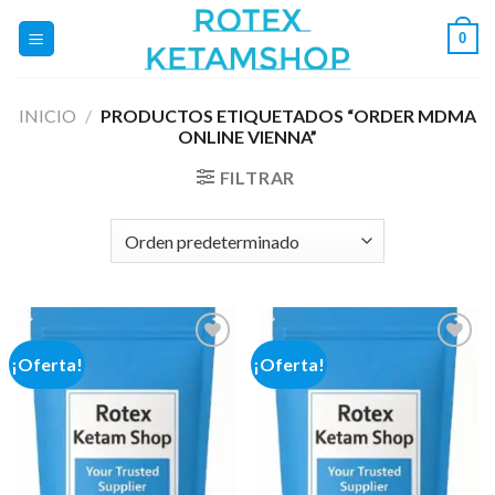
Saltar
0
al
contenido
INICIO
/
PRODUCTOS ETIQUETADOS “ORDER MDMA
ONLINE VIENNA”
FILTRAR
¡Oferta!
¡Oferta!
Add to
Add to
wishlist
wishlist