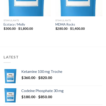
STIMULANTS
STIMULANTS
Ecstacy / Molly
MDMA Rocks
Rango
Rango
$
300.00
-
$
1,800.00
$
280.00
-
$
1,400.00
de
de
precios:
precios:
desde
desde
$300.00
$280.00
hasta
hasta
$1,800.00
$1,400.00
LATEST
Ketamine 100 mg Troche
Rango
$
360.00
-
$
820.00
de
precios:
Codeine Phosphate 30 mg
desde
Rango
$
180.00
-
$
850.00
$360.00
de
hasta