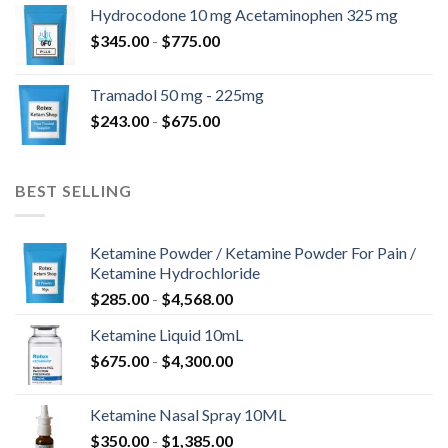
precios:
$820.00
Hydrocodone 10 mg Acetaminophen 325 mg
desde
Rango
$
345.00
-
$
775.00
$180.00
de
hasta
precios:
$850.00
Tramadol 50 mg - 225mg
desde
Rango
$
243.00
-
$
675.00
$345.00
de
hasta
precios:
$775.00
desde
BEST SELLING
$243.00
hasta
$675.00
Ketamine Powder / Ketamine Powder For Pain /
Ketamine Hydrochloride
Rango
$
285.00
-
$
4,568.00
de
Ketamine Liquid 10mL
precios:
Rango
$
675.00
-
$
4,300.00
desde
de
$285.00
precios:
hasta
Ketamine Nasal Spray 10ML
desde
$4,568.00
Rango
$
350.00
-
$
1,385.00
$675.00