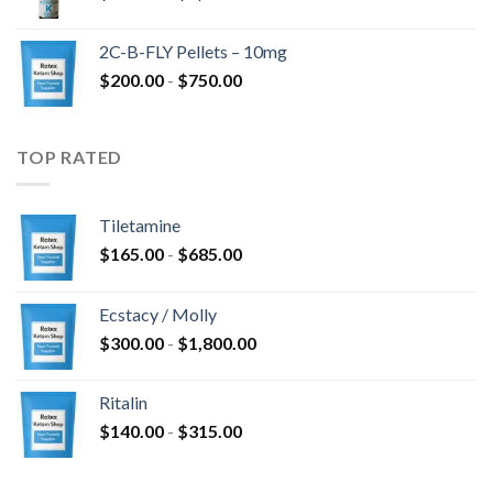
de
hasta
precios:
$4,300.00
2C-B-FLY Pellets – 10mg
desde
Rango
$
200.00
-
$
750.00
$350.00
de
hasta
precios:
$1,385.00
desde
TOP RATED
$200.00
hasta
$750.00
Tiletamine
Rango
$
165.00
-
$
685.00
de
precios:
Ecstacy / Molly
desde
Rango
$
300.00
-
$
1,800.00
$165.00
de
hasta
precios:
$685.00
Ritalin
desde
Rango
$
140.00
-
$
315.00
$300.00
de
hasta
precios:
$1,800.00