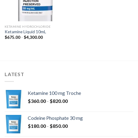
KETAMINE HYDROCHLORIDE
Ketamine Liquid 10mL
Rango
$
675.00
-
$
4,300.00
de
precios:
desde
$675.00
hasta
$4,300.00
LATEST
Ketamine 100 mg Troche
Rango
$
360.00
-
$
820.00
de
precios:
Codeine Phosphate 30 mg
desde
Rango
$
180.00
-
$
850.00
$360.00
de
hasta