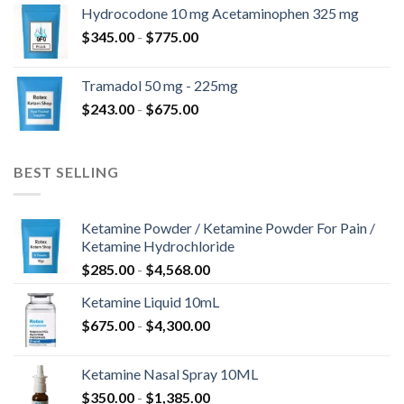
precios:
$820.00
Hydrocodone 10 mg Acetaminophen 325 mg
desde
Rango
$
345.00
-
$
775.00
$180.00
de
hasta
precios:
$850.00
Tramadol 50 mg - 225mg
desde
Rango
$
243.00
-
$
675.00
$345.00
de
hasta
precios:
$775.00
desde
BEST SELLING
$243.00
hasta
$675.00
Ketamine Powder / Ketamine Powder For Pain /
Ketamine Hydrochloride
Rango
$
285.00
-
$
4,568.00
de
Ketamine Liquid 10mL
precios:
Rango
$
675.00
-
$
4,300.00
desde
de
$285.00
precios:
hasta
Ketamine Nasal Spray 10ML
desde
$4,568.00
Rango
$
350.00
-
$
1,385.00
$675.00