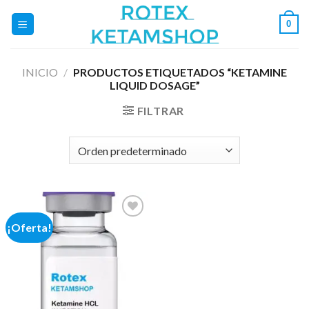
Saltar
0
al
contenido
INICIO
/
PRODUCTOS ETIQUETADOS “KETAMINE
LIQUID DOSAGE”
FILTRAR
¡Oferta!
Add to
wishlist