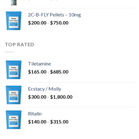
de
hasta
precios:
$4,300.00
2C-B-FLY Pellets – 10mg
desde
Rango
$
200.00
-
$
750.00
$350.00
de
hasta
precios:
$1,385.00
desde
TOP RATED
$200.00
hasta
$750.00
Tiletamine
Rango
$
165.00
-
$
685.00
de
precios:
Ecstacy / Molly
desde
Rango
$
300.00
-
$
1,800.00
$165.00
de
hasta
precios:
$685.00
Ritalin
desde
Rango
$
140.00
-
$
315.00
$300.00
de
hasta
precios:
$1,800.00