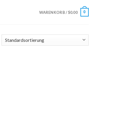
0
WARENKORB /
$
0.00