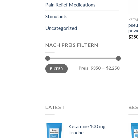
Pain Relief Medications
Stimulants
KETA
pseu
Uncategorized
pow
$
350
NACH PREIS FILTERN
Min.
Max.
Preis:
$350
—
$2,250
FILTER
Preis
Preis
LATEST
BES
Ketamine 100 mg
Troche