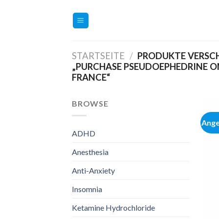
Zum
Inhalt
springen
STARTSEITE
/
PRODUKTE VERSC
„PURCHASE PSEUDOEPHEDRINE O
FRANCE“
BROWSE
Ange
ADHD
Anesthesia
Anti-Anxiety
Insomnia
Ketamine Hydrochloride