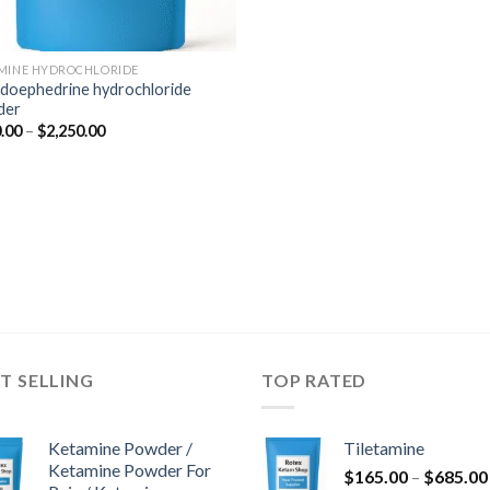
MINE HYDROCHLORIDE
doephedrine hydrochloride
der
Preisspanne:
.00
–
$
2,250.00
$350.00
bis
$2,250.00
T SELLING
TOP RATED
Ketamine Powder /
Tiletamine
Ketamine Powder For
$
165.00
–
$
685.00