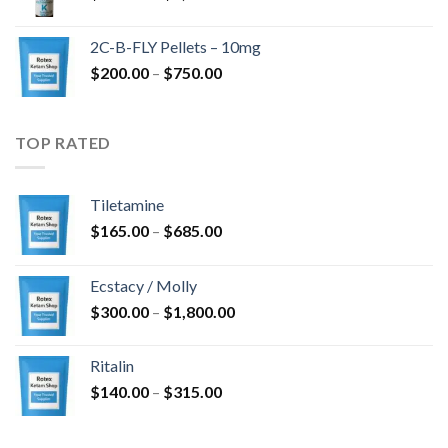
$350.00
bis
2C-B-FLY Pellets – 10mg
$1,385.00
Preisspanne:
$
200.00
–
$
750.00
$200.00
bis
$750.00
TOP RATED
Tiletamine
Preisspanne:
$
165.00
–
$
685.00
$165.00
bis
Ecstacy / Molly
$685.00
Preisspanne:
$
300.00
–
$
1,800.00
$300.00
bis
Ritalin
$1,800.00
Preisspanne:
$
140.00
–
$
315.00
$140.00
bis