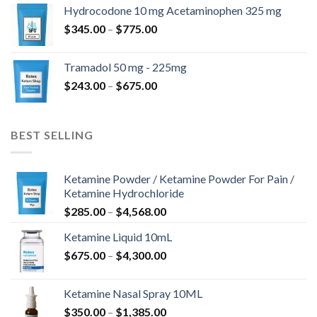
bis
Hydrocodone 10 mg Acetaminophen 325 mg
$850.00
Preisspanne:
$
345.00
–
$
775.00
$345.00
bis
Tramadol 50 mg - 225mg
$775.00
Preisspanne:
$
243.00
–
$
675.00
$243.00
bis
$675.00
BEST SELLING
Ketamine Powder / Ketamine Powder For Pain /
Ketamine Hydrochloride
Preisspanne:
$
285.00
–
$
4,568.00
$285.00
Ketamine Liquid 10mL
bis
Preisspanne:
$
675.00
–
$
4,300.00
$4,568.00
$675.00
bis
Ketamine Nasal Spray 10ML
$4,300.00
Preisspanne:
$
350.00
–
$
1,385.00