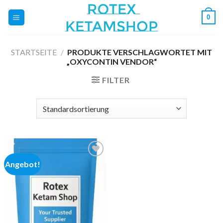
Zum
0
Inhalt
springen
STARTSEITE
/
PRODUKTE VERSCHLAGWORTET MIT
„OXYCONTIN VENDOR“
FILTER
Angebot!
Add to
wishlist