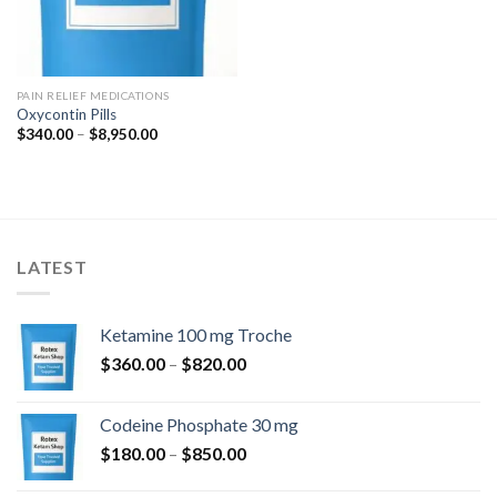
PAIN RELIEF MEDICATIONS
Oxycontin Pills
Preisspanne:
$
340.00
–
$
8,950.00
$340.00
bis
$8,950.00
LATEST
Ketamine 100 mg Troche
Preisspanne:
$
360.00
–
$
820.00
$360.00
bis
Codeine Phosphate 30 mg
$820.00
Preisspanne:
$
180.00
–
$
850.00
$180.00