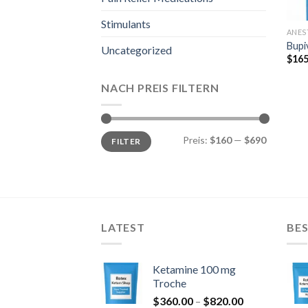
Stimulants
ANES
Bupi
Uncategorized
$
165
NACH PREIS FILTERN
Min.
Max.
Preis:
$160
—
$690
FILTER
Preis
Preis
LATEST
BES
Ketamine 100 mg
Troche
Preisspanne:
$
360.00
–
$
820.00