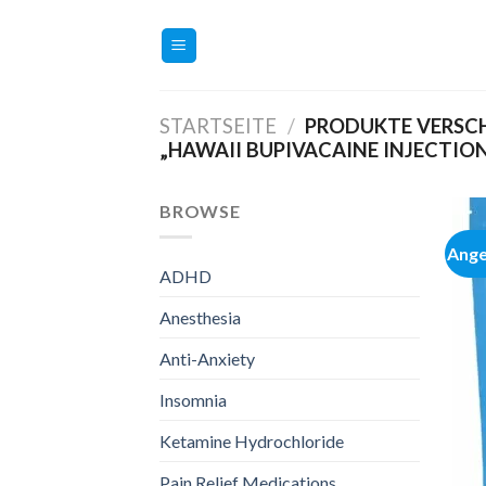
Zum
Inhalt
springen
STARTSEITE
/
PRODUKTE VERSC
„HAWAII BUPIVACAINE INJECTIO
BROWSE
Ange
ADHD
Anesthesia
Anti-Anxiety
Insomnia
Ketamine Hydrochloride
Pain Relief Medications