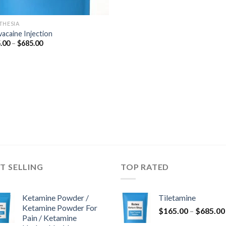
THESIA
vacaine Injection
Preisspanne:
.00
–
$
685.00
$165.00
bis
$685.00
T SELLING
TOP RATED
Ketamine Powder /
Tiletamine
Ketamine Powder For
$
165.00
–
$
685.00
Pain / Ketamine