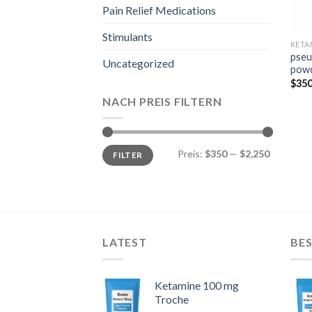
Pain Relief Medications
Stimulants
KETA
pseu
Uncategorized
pow
$
350
NACH PREIS FILTERN
Min.
Max.
Preis:
$350
—
$2,250
FILTER
Preis
Preis
LATEST
BES
Ketamine 100 mg
Troche