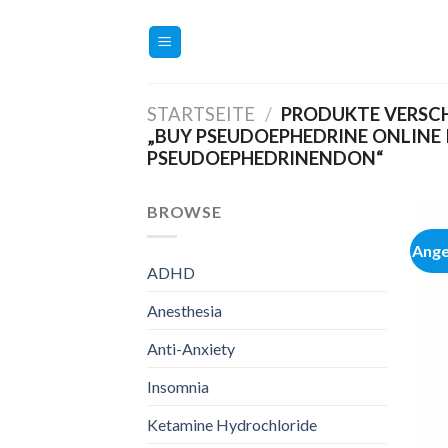
Zum
Inhalt
springen
STARTSEITE
/
PRODUKTE VERSC
„BUY PSEUDOEPHEDRINE ONLINE
PSEUDOEPHEDRINENDON“
BROWSE
Ange
ADHD
Anesthesia
Anti-Anxiety
Insomnia
Ketamine Hydrochloride