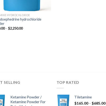
MINE HYDROCHLORIDE
doephedrine hydrochloride
der
Preisspanne:
.00
–
$
2,250.00
$350.00
bis
$2,250.00
T SELLING
TOP RATED
Ketamine Powder /
Tiletamine
Ketamine Powder For
$
165.00
–
$
685.00