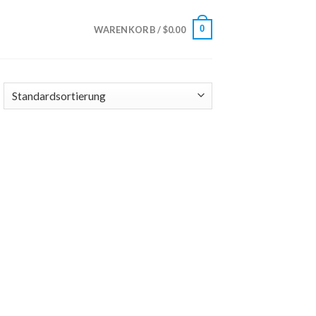
0
WARENKORB /
$
0.00