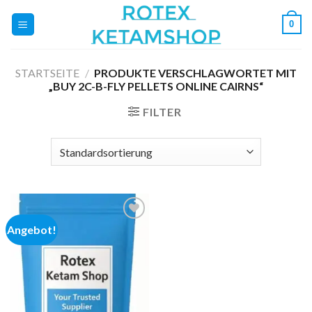
Zum
0
Inhalt
springen
STARTSEITE
/
PRODUKTE VERSCHLAGWORTET MIT
„BUY 2C-B-FLY PELLETS ONLINE CAIRNS“
FILTER
Angebot!
Add to
wishlist