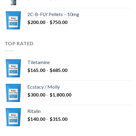
$350.00
bis
2C-B-FLY Pellets – 10mg
$1,385.00
Preisspanne:
$
200.00
–
$
750.00
$200.00
bis
$750.00
TOP RATED
Tiletamine
Preisspanne:
$
165.00
–
$
685.00
$165.00
bis
Ecstacy / Molly
$685.00
Preisspanne:
$
300.00
–
$
1,800.00
$300.00
bis
Ritalin
$1,800.00
Preisspanne:
$
140.00
–
$
315.00
$140.00
bis