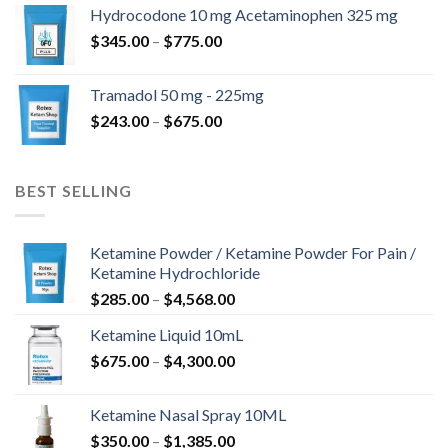
bis
Hydrocodone 10 mg Acetaminophen 325 mg
$850.00
Preisspanne:
$
345.00
–
$
775.00
$345.00
bis
Tramadol 50 mg - 225mg
$775.00
Preisspanne:
$
243.00
–
$
675.00
$243.00
bis
$675.00
BEST SELLING
Ketamine Powder / Ketamine Powder For Pain /
Ketamine Hydrochloride
Preisspanne:
$
285.00
–
$
4,568.00
$285.00
Ketamine Liquid 10mL
bis
Preisspanne:
$
675.00
–
$
4,300.00
$4,568.00
$675.00
bis
Ketamine Nasal Spray 10ML
$4,300.00
Preisspanne:
$
350.00
–
$
1,385.00