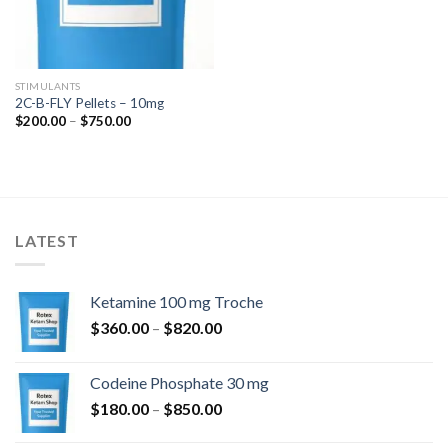
STIMULANTS
2C-B-FLY Pellets – 10mg
Preisspanne:
$
200.00
–
$
750.00
$200.00
bis
$750.00
LATEST
Ketamine 100 mg Troche
Preisspanne:
$
360.00
–
$
820.00
$360.00
bis
Codeine Phosphate 30 mg
$820.00
Preisspanne:
$
180.00
–
$
850.00
$180.00