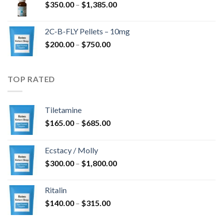
Rozpětí
$
350.00
–
$
1,385.00
$4,300.00
cen:
$350.00
2C-B-FLY Pellets – 10mg
až
Rozpětí
$
200.00
–
$
750.00
$1,385.00
cen:
$200.00
až
TOP RATED
$750.00
Tiletamine
Rozpětí
$
165.00
–
$
685.00
cen:
$165.00
Ecstacy / Molly
až
Rozpětí
$
300.00
–
$
1,800.00
$685.00
cen:
$300.00
Ritalin
až
Rozpětí
$
140.00
–
$
315.00
$1,800.00
cen: