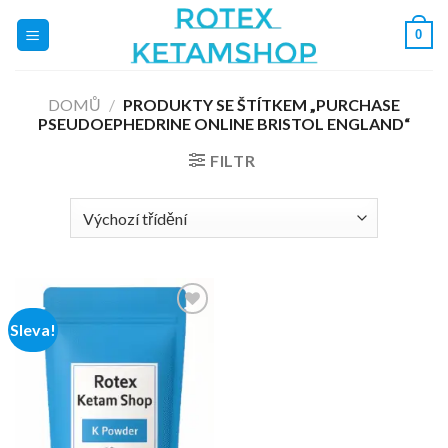
Přeskočit
0
na
obsah
DOMŮ
/
PRODUKTY SE ŠTÍTKEM „PURCHASE
PSEUDOEPHEDRINE ONLINE BRISTOL ENGLAND“
FILTR
Sleva!
Add to
wishlist