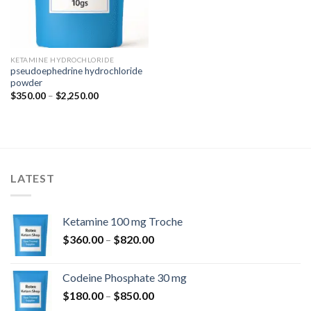
KETAMINE HYDROCHLORIDE
pseudoephedrine hydrochloride
powder
Rozpětí
$
350.00
–
$
2,250.00
cen:
$350.00
až
$2,250.00
LATEST
Ketamine 100 mg Troche
Rozpětí
$
360.00
–
$
820.00
cen:
$360.00
Codeine Phosphate 30 mg
až
Rozpětí
$
180.00
–
$
850.00
$820.00
cen: