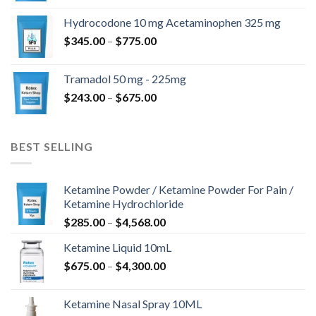
$180.00
Hydrocodone 10 mg Acetaminophen 325 mg
až
Rozpětí
$
345.00
–
$
775.00
$850.00
cen:
$345.00
Tramadol 50 mg - 225mg
až
Rozpětí
$
243.00
–
$
675.00
$775.00
cen:
$243.00
až
BEST SELLING
$675.00
Ketamine Powder / Ketamine Powder For Pain /
Ketamine Hydrochloride
Rozpětí
$
285.00
–
$
4,568.00
cen:
Ketamine Liquid 10mL
$285.00
Rozpětí
$
675.00
–
$
4,300.00
až
cen:
$4,568.00
$675.00
Ketamine Nasal Spray 10ML
až