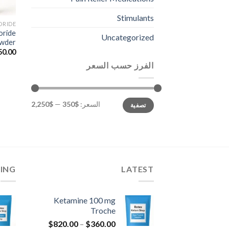
Stimulants
ORIDE
oride
Uncategorized
wder
50.00
الفرز حسب السعر
أدنى
أعلى
السعر:
$350
—
$2,250
تصفية
سعر
سعر
LING
LATEST
Ketamine 100 mg
Troche
نطاق
$
820.00
–
$
360.00