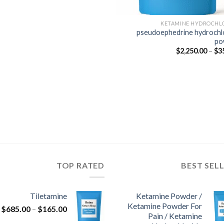
KETAMINE HYDROCHL
pseudoephedrine hydrochl
po
نطاق
$
2,250.00
–
$
3
السعر:
من
خلال
TOP RATED
BEST SEL
Tiletamine
Ketamine Powder /
Ketamine Powder For
ن
$
685.00
–
$
165.00
Pain / Ketamine
ا