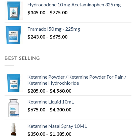
$180.00
Hydrocodone 10 mg Acetaminophen 325 mg
až
Rozpětí
$
345.00
–
$
775.00
$850.00
cen:
$345.00
Tramadol 50 mg - 225mg
až
Rozpětí
$
243.00
–
$
675.00
$775.00
cen:
$243.00
až
BEST SELLING
$675.00
Ketamine Powder / Ketamine Powder For Pain /
Ketamine Hydrochloride
Rozpětí
$
285.00
–
$
4,568.00
cen:
Ketamine Liquid 10mL
$285.00
Rozpětí
$
675.00
–
$
4,300.00
až
cen:
$4,568.00
$675.00
Ketamine Nasal Spray 10ML
až
Rozpětí
$
350.00
–
$
1,385.00
$4,300.00