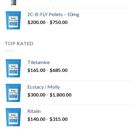
cen:
$350.00
2C-B-FLY Pellets – 10mg
až
Rozpětí
$
200.00
–
$
750.00
$1,385.00
cen:
$200.00
až
TOP RATED
$750.00
Tiletamine
Rozpětí
$
165.00
–
$
685.00
cen:
$165.00
Ecstacy / Molly
až
Rozpětí
$
300.00
–
$
1,800.00
$685.00
cen:
$300.00
Ritalin
až
Rozpětí
$
140.00
–
$
315.00
$1,800.00
cen:
$140.00