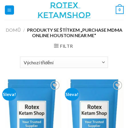
Přeskočit
0
na
obsah
DOMŮ
/
PRODUKTY SE ŠTÍTKEM „PURCHASE MDMA
ONLINE HOUSTON NEAR ME“
FILTR
Sleva!
Sleva!
Add to
Add to
wishlist
wishlist