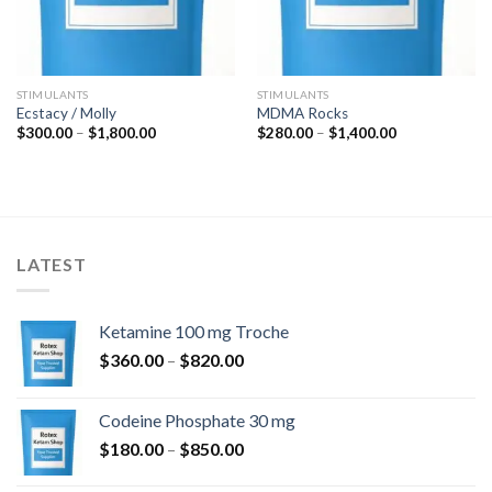
STIMULANTS
STIMULANTS
Ecstacy / Molly
MDMA Rocks
Rozpětí
Rozpětí
$
300.00
–
$
1,800.00
$
280.00
–
$
1,400.00
cen:
cen:
$300.00
$280.00
až
až
$1,800.00
$1,400.00
LATEST
Ketamine 100 mg Troche
Rozpětí
$
360.00
–
$
820.00
cen:
$360.00
Codeine Phosphate 30 mg
až
Rozpětí
$
180.00
–
$
850.00
$820.00
cen: