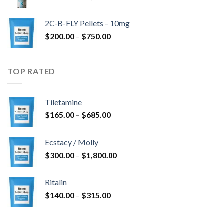
$350.00
-
2C-B-FLY Pellets – 10mg
$1,385.00
Hintaluokka:
$
200.00
–
$
750.00
$200.00
-
$750.00
TOP RATED
Tiletamine
Hintaluokka:
$
165.00
–
$
685.00
$165.00
-
Ecstacy / Molly
$685.00
Hintaluokka:
$
300.00
–
$
1,800.00
$300.00
-
Ritalin
$1,800.00
Hintaluokka:
$
140.00
–
$
315.00
$140.00
-