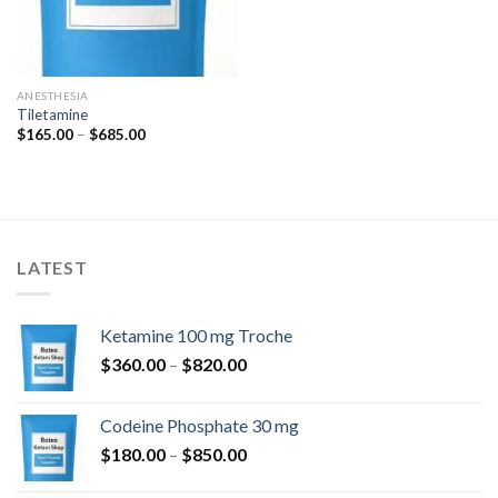
ANESTHESIA
Tiletamine
Hintaluokka:
$
165.00
–
$
685.00
$165.00
-
$685.00
LATEST
Ketamine 100 mg Troche
Hintaluokka:
$
360.00
–
$
820.00
$360.00
-
Codeine Phosphate 30 mg
$820.00
Hintaluokka:
$
180.00
–
$
850.00
$180.00