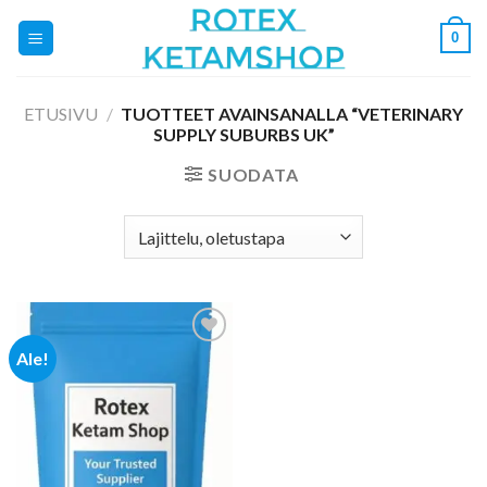
Skip
0
to
content
ETUSIVU
/
TUOTTEET AVAINSANALLA “VETERINARY
SUPPLY SUBURBS UK”
SUODATA
Ale!
Add to
wishlist