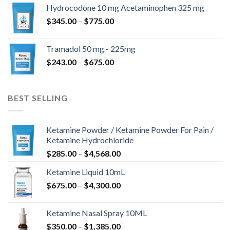
-
Hydrocodone 10 mg Acetaminophen 325 mg
$850.00
Hintaluokka:
$
345.00
–
$
775.00
$345.00
-
Tramadol 50 mg - 225mg
$775.00
Hintaluokka:
$
243.00
–
$
675.00
$243.00
-
$675.00
BEST SELLING
Ketamine Powder / Ketamine Powder For Pain /
Ketamine Hydrochloride
Hintaluokka:
$
285.00
–
$
4,568.00
$285.00
Ketamine Liquid 10mL
-
Hintaluokka:
$
675.00
–
$
4,300.00
$4,568.00
$675.00
-
Ketamine Nasal Spray 10ML
$4,300.00
Hintaluokka:
$
350.00
–
$
1,385.00