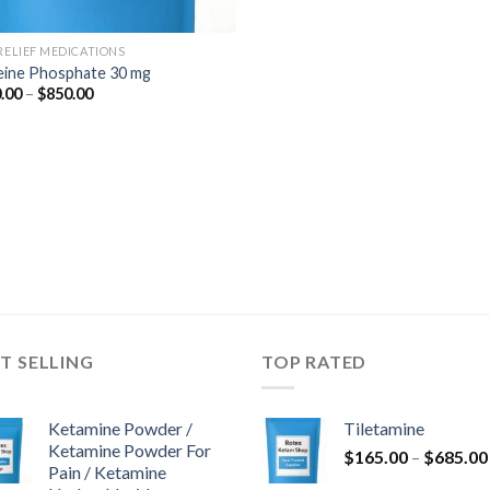
 RELIEF MEDICATIONS
ine Phosphate 30 mg
Hintaluokka:
.00
–
$
850.00
$180.00
-
$850.00
T SELLING
TOP RATED
Ketamine Powder /
Tiletamine
Ketamine Powder For
$
165.00
–
$
685.00
Pain / Ketamine