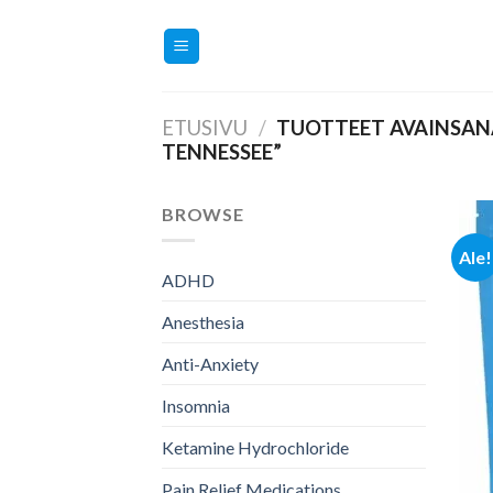
Skip
to
content
ETUSIVU
/
TUOTTEET AVAINSANA
TENNESSEE”
BROWSE
Ale!
ADHD
Anesthesia
Anti-Anxiety
Insomnia
Ketamine Hydrochloride
Pain Relief Medications