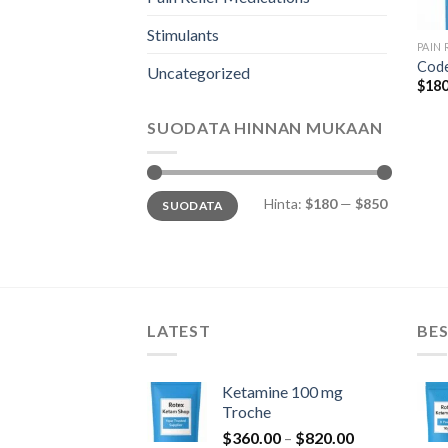
Stimulants
PAIN
Code
Uncategorized
$
180
SUODATA HINNAN MUKAAN
Minimihinta
Maksimihinta
Hinta:
$180
—
$850
SUODATA
LATEST
BES
Ketamine 100 mg
Troche
Hintaluokka:
$
360.00
–
$
820.00