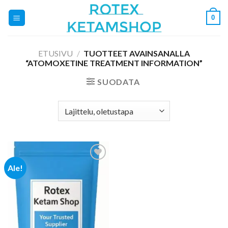
Skip
0
to
content
ETUSIVU
/
TUOTTEET AVAINSANALLA
“ATOMOXETINE TREATMENT INFORMATION”
SUODATA
Ale!
Add to
wishlist