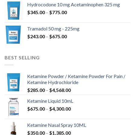
-
Hydrocodone 10 mg Acetaminophen 325 mg
$850.00
Hintaluokka:
$
345.00
–
$
775.00
$345.00
-
Tramadol 50 mg - 225mg
$775.00
Hintaluokka:
$
243.00
–
$
675.00
$243.00
-
$675.00
BEST SELLING
Ketamine Powder / Ketamine Powder For Pain /
Ketamine Hydrochloride
Hintaluokka:
$
285.00
–
$
4,568.00
$285.00
Ketamine Liquid 10mL
-
Hintaluokka:
$
675.00
–
$
4,300.00
$4,568.00
$675.00
-
Ketamine Nasal Spray 10ML
$4,300.00
Hintaluokka:
$
350.00
–
$
1,385.00