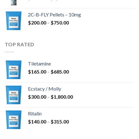
$350.00
-
2C-B-FLY Pellets – 10mg
$1,385.00
Hintaluokka:
$
200.00
–
$
750.00
$200.00
-
$750.00
TOP RATED
Tiletamine
Hintaluokka:
$
165.00
–
$
685.00
$165.00
-
Ecstacy / Molly
$685.00
Hintaluokka:
$
300.00
–
$
1,800.00
$300.00
-
Ritalin
$1,800.00
Hintaluokka:
$
140.00
–
$
315.00
$140.00
-