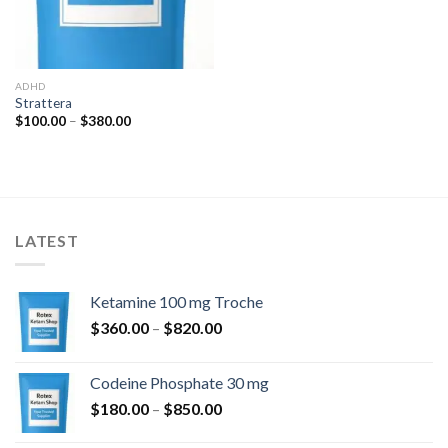
ADHD
Strattera
Hintaluokka:
$
100.00
–
$
380.00
$100.00
-
$380.00
LATEST
Ketamine 100 mg Troche
Hintaluokka:
$
360.00
–
$
820.00
$360.00
-
Codeine Phosphate 30 mg
$820.00
Hintaluokka:
$
180.00
–
$
850.00
$180.00