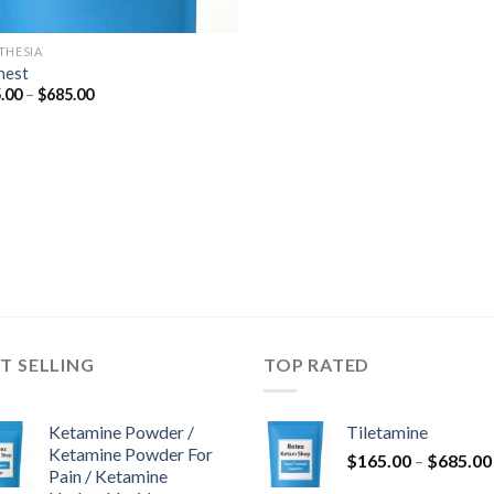
THESIA
nest
Rozpětí
.00
–
$
685.00
cen:
$165.00
až
$685.00
T SELLING
TOP RATED
Ketamine Powder /
Tiletamine
Ketamine Powder For
$
165.00
–
$
685.00
Pain / Ketamine