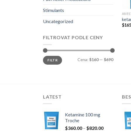
Stimulants
ANES
keta
Uncategorized
$
165
FILTROVAT PODLE CENY
Minimální
Maximální
Cena:
$160
—
$690
FILTR
cena
cena
LATEST
BES
Ketamine 100 mg
Troche
Rozpětí
$
360.00
–
$
820.00