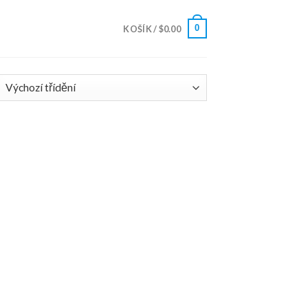
0
KOŠÍK /
$
0.00