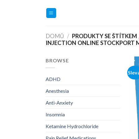
Přeskočit
na
obsah
DOMŮ
/
PRODUKTY SE ŠTÍTKEM
INJECTION ONLINE STOCKPORT 
BROWSE
Slev
ADHD
Anesthesia
Anti-Anxiety
Insomnia
Ketamine Hydrochloride
Pain Relief Medications