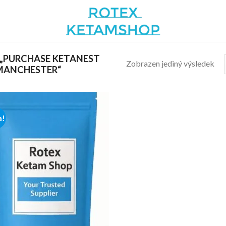
 „PURCHASE KETANEST
Zobrazen jediný výsledek
MANCHESTER“
a!
Add to
wishlist