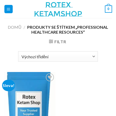
Přeskočit
0
na
obsah
DOMŮ
/
PRODUKTY SE ŠTÍTKEM „PROFESSIONAL
HEALTHCARE RESOURCES“
FILTR
Sleva!
Add to
wishlist