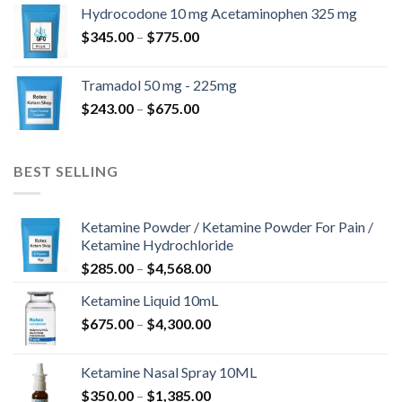
$180.00
Hydrocodone 10 mg Acetaminophen 325 mg
až
Rozpětí
$
345.00
–
$
775.00
$850.00
cen:
$345.00
Tramadol 50 mg - 225mg
až
Rozpětí
$
243.00
–
$
675.00
$775.00
cen:
$243.00
až
BEST SELLING
$675.00
Ketamine Powder / Ketamine Powder For Pain /
Ketamine Hydrochloride
Rozpětí
$
285.00
–
$
4,568.00
cen:
Ketamine Liquid 10mL
$285.00
Rozpětí
$
675.00
–
$
4,300.00
až
cen:
$4,568.00
$675.00
Ketamine Nasal Spray 10ML
až
Rozpětí
$
350.00
–
$
1,385.00
$4,300.00