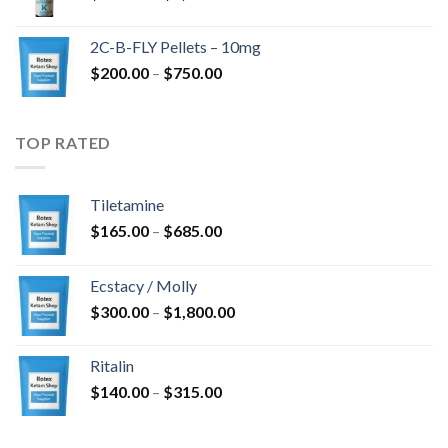
cen:
$350.00
2C-B-FLY Pellets – 10mg
až
Rozpětí
$
200.00
–
$
750.00
$1,385.00
cen:
$200.00
až
TOP RATED
$750.00
Tiletamine
Rozpětí
$
165.00
–
$
685.00
cen:
$165.00
Ecstacy / Molly
až
Rozpětí
$
300.00
–
$
1,800.00
$685.00
cen:
$300.00
Ritalin
až
Rozpětí
$
140.00
–
$
315.00
$1,800.00
cen:
$140.00