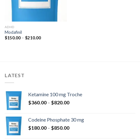
ADHD
Modafinil
Rozpětí
$
150.00
–
$
210.00
cen:
$150.00
až
$210.00
LATEST
Ketamine 100 mg Troche
Rozpětí
$
360.00
–
$
820.00
cen:
$360.00
Codeine Phosphate 30 mg
až
Rozpětí
$
180.00
–
$
850.00
$820.00
cen: