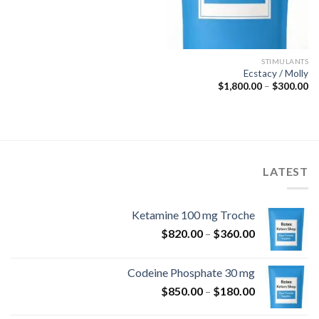
STIMULANTS
Ecstacy / Molly
نطاق
$
1,800.00
–
$
300.00
السعر:
من
خلال
LATEST
Ketamine 100 mg Troche
نطاق
$
820.00
–
$
360.00
السعر:
من
Codeine Phosphate 30 mg
نطاق
$
850.00
–
$
180.00
خلال
السعر: