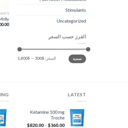
Stimulants
LANTS
Molly
Uncategorized
00.00
الفرز حسب السعر
أدنى
أعلى
السعر:
$300
—
$1,800
تصفية
سعر
سعر
LING
LATEST
Ketamine 100 mg
Troche
نطاق
$
820.00
–
$
360.00