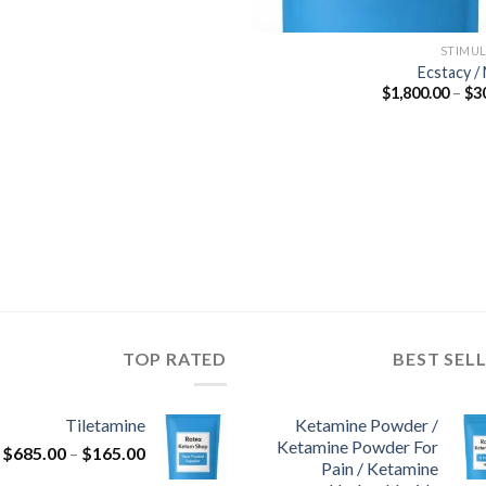
STIMU
Ecstacy / 
نطاق
$
1,800.00
–
$
3
السعر:
من
خلال
TOP RATED
BEST SEL
Tiletamine
Ketamine Powder /
Ketamine Powder For
ن
$
685.00
–
$
165.00
Pain / Ketamine
ا