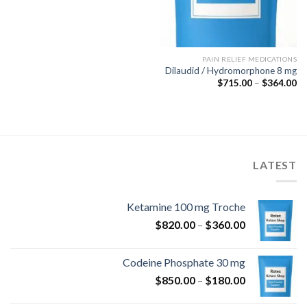
PAIN RELIEF MEDICATIONS
Dilaudid / Hydromorphone 8 mg
نطاق
$
715.00
–
$
364.00
السعر:
من
خلال
LATEST
Ketamine 100 mg Troche
نطاق
$
820.00
–
$
360.00
السعر:
من
Codeine Phosphate 30 mg
نطاق
$
850.00
–
$
180.00
خلال
السعر: