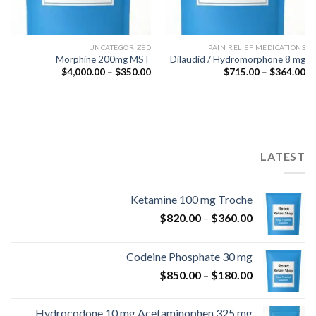
UNCATEGORIZED
PAIN RELIEF MEDICATIONS
Morphine 200mg MST
Dilaudid / Hydromorphone 8 mg
نطاق
نطاق
$
4,000.00
–
$
350.00
$
715.00
–
$
364.00
السعر:
السعر:
من
من
خلال
خلال
LATEST
Ketamine 100 mg Troche
نطاق
$
820.00
–
$
360.00
السعر:
من
Codeine Phosphate 30 mg
نطاق
$
850.00
–
$
180.00
خلال
السعر:
من
Hydrocodone 10 mg Acetaminophen 325 mg