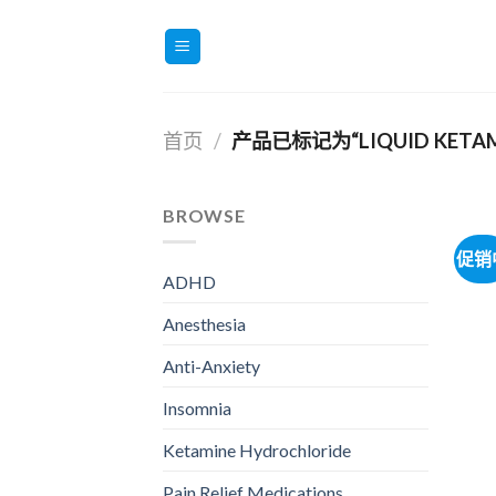
跳
到
内
容
首页
/
产品已标记为“LIQUID KETAMI
BROWSE
促销
ADHD
Anesthesia
Anti-Anxiety
Insomnia
Ketamine Hydrochloride
Pain Relief Medications