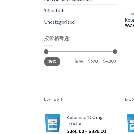
Stimulants
KETA
Keta
Uncategorized
$
675
按价格筛选
最
最
价格：
$670
—
$4,300
筛选
低
高
价
价
格
格
LATEST
BES
Ketamine 100 mg
Troche
价
$
360.00
–
$
820.00