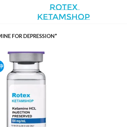
NE FOR DEPRESSION”
中
Add to
wishlist