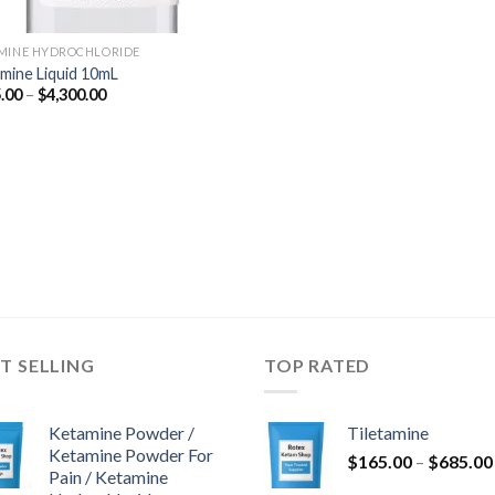
MINE HYDROCHLORIDE
mine Liquid 10mL
价
.00
–
$
4,300.00
格
范
围：
$675.00
至
$4,300.00
T SELLING
TOP RATED
Ketamine Powder /
Tiletamine
Ketamine Powder For
$
165.00
–
$
685.00
Pain / Ketamine