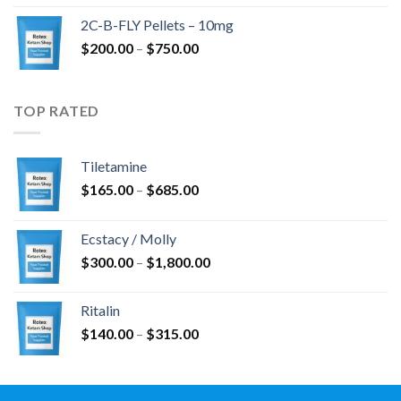
范
$4,300.00
2C-B-FLY Pellets – 10mg
围：
价
$
200.00
–
$
750.00
$350.00
格
至
范
$1,385.00
围：
TOP RATED
$200.00
至
$750.00
Tiletamine
价
$
165.00
–
$
685.00
格
范
Ecstacy / Molly
围：
价
$
300.00
–
$
1,800.00
$165.00
格
至
范
$685.00
Ritalin
围：
价
$
140.00
–
$
315.00
$300.00
格
至
范
$1,800.00
围：