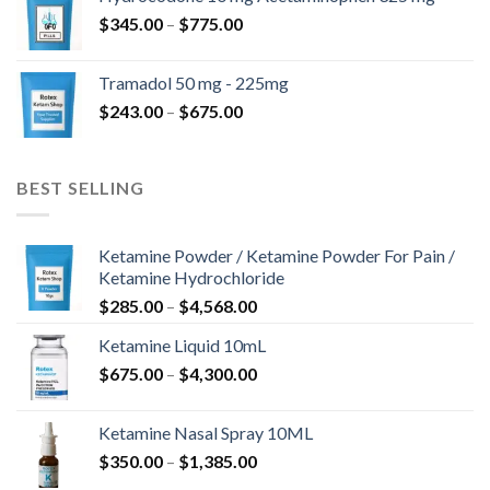
围：
价
$
345.00
–
$
775.00
$180.00
格
至
范
$850.00
Tramadol 50 mg - 225mg
围：
价
$
243.00
–
$
675.00
$345.00
格
至
范
$775.00
围：
BEST SELLING
$243.00
至
$675.00
Ketamine Powder / Ketamine Powder For Pain /
Ketamine Hydrochloride
价
$
285.00
–
$
4,568.00
格
Ketamine Liquid 10mL
范
价
$
675.00
–
$
4,300.00
围：
格
$285.00
范
至
Ketamine Nasal Spray 10ML
围：
$4,568.00
价
$
350.00
–
$
1,385.00
$675.00
格
至