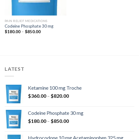
PAIN RELIEF MEDICATIONS
Codeine Phosphate 30 mg
价
$
180.00
–
$
850.00
格
范
围：
$180.00
至
$850.00
LATEST
Ketamine 100 mg Troche
价
$
360.00
–
$
820.00
格
范
Codeine Phosphate 30 mg
围：
价
$
180.00
–
$
850.00
$360.00
格
至
范
$820.00
Hydrocodone 10 mg Acetaminophen 325 mg