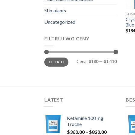
Stimulants
STIM
Crys
Uncategorized
Blue
$
184
FILTRUJ WG CENY
Cena
Cena
Cena:
$180
—
$1,410
FILTRUJ
min.
maks.
LATEST
BES
Ketamine 100 mg
Troche
Zakres
$
360.00
–
$
820.00