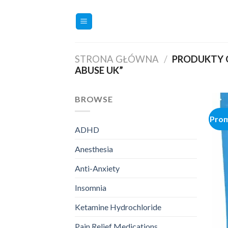
Skip
to
content
STRONA GŁÓWNA
/
PRODUKTY 
ABUSE UK”
BROWSE
Prom
ADHD
Anesthesia
Anti-Anxiety
Insomnia
Ketamine Hydrochloride
Pain Relief Medications