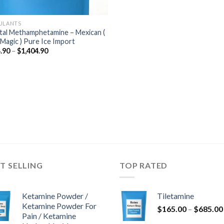
ULANTS
tal Methamphetamine – Mexican (
 Magic ) Pure Ice Import
Zakres
.90
–
$
1,404.90
cen:
od
$184.90
do
$1,404.90
T SELLING
TOP RATED
Ketamine Powder /
Tiletamine
Ketamine Powder For
$
165.00
–
$
685.00
Pain / Ketamine