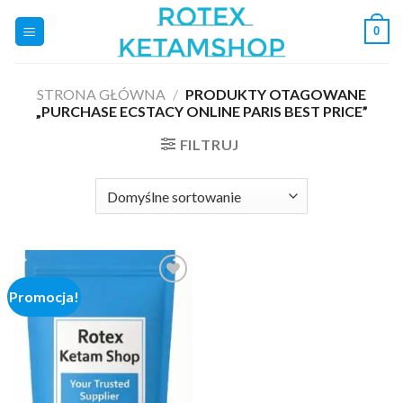
Skip
0
to
content
STRONA GŁÓWNA
/
PRODUKTY OTAGOWANE
„PURCHASE ECSTACY ONLINE PARIS BEST PRICE”
FILTRUJ
Promocja!
Add to
wishlist