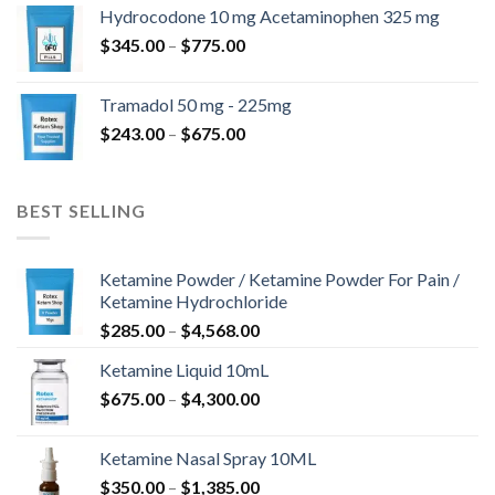
od
Hydrocodone 10 mg Acetaminophen 325 mg
$180.00
Zakres
$
345.00
–
$
775.00
do
cen:
$850.00
od
Tramadol 50 mg - 225mg
$345.00
Zakres
$
243.00
–
$
675.00
do
cen:
$775.00
od
$243.00
BEST SELLING
do
$675.00
Ketamine Powder / Ketamine Powder For Pain /
Ketamine Hydrochloride
Zakres
$
285.00
–
$
4,568.00
cen:
Ketamine Liquid 10mL
od
Zakres
$
675.00
–
$
4,300.00
$285.00
cen:
do
od
$4,568.00
Ketamine Nasal Spray 10ML
$675.00
Zakres
$
350.00
–
$
1,385.00
do