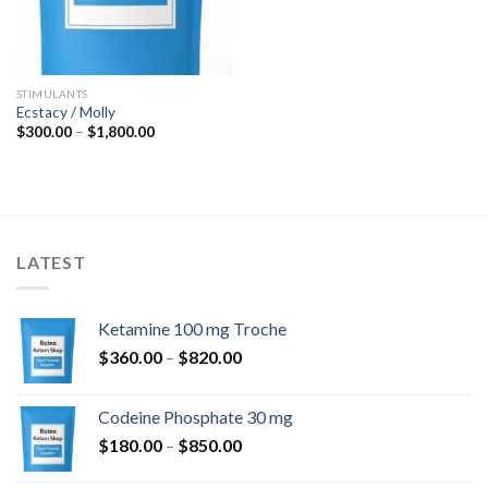
STIMULANTS
Ecstacy / Molly
Zakres
$
300.00
–
$
1,800.00
cen:
od
$300.00
do
$1,800.00
LATEST
Ketamine 100 mg Troche
Zakres
$
360.00
–
$
820.00
cen:
od
Codeine Phosphate 30 mg
$360.00
Zakres
$
180.00
–
$
850.00
do
cen:
$820.00