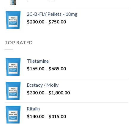
cen:
$4,300.00
od
2C-B-FLY Pellets – 10mg
$350.00
Zakres
$
200.00
–
$
750.00
do
cen:
$1,385.00
od
$200.00
TOP RATED
do
$750.00
Tiletamine
Zakres
$
165.00
–
$
685.00
cen:
od
Ecstacy / Molly
$165.00
Zakres
$
300.00
–
$
1,800.00
do
cen:
$685.00
od
Ritalin
$300.00
Zakres
$
140.00
–
$
315.00
do
cen:
$1,800.00
od