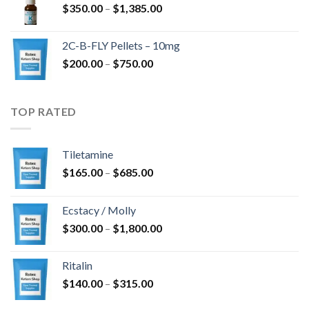
Zakres
$
350.00
–
$
1,385.00
do
cen:
$4,300.00
od
2C-B-FLY Pellets – 10mg
$350.00
Zakres
$
200.00
–
$
750.00
do
cen:
$1,385.00
od
$200.00
TOP RATED
do
$750.00
Tiletamine
Zakres
$
165.00
–
$
685.00
cen:
od
Ecstacy / Molly
$165.00
Zakres
$
300.00
–
$
1,800.00
do
cen:
$685.00
od
Ritalin
$300.00
Zakres
$
140.00
–
$
315.00
do
cen:
$1,800.00