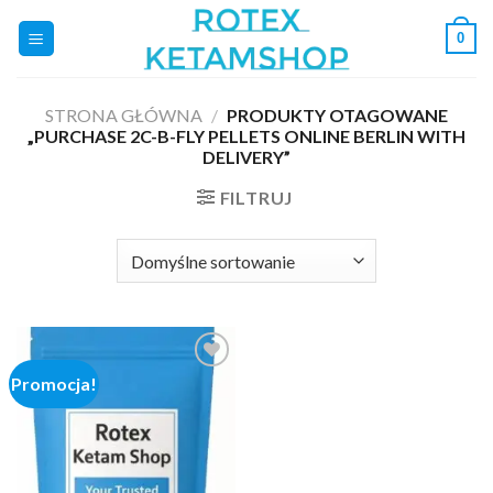
Skip
0
to
content
STRONA GŁÓWNA
/
PRODUKTY OTAGOWANE
„PURCHASE 2C-B-FLY PELLETS ONLINE BERLIN WITH
DELIVERY”
FILTRUJ
Promocja!
Add to
wishlist