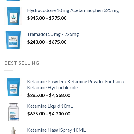
$820.00
od
Hydrocodone 10 mg Acetaminophen 325 mg
$180.00
Zakres
$
345.00
–
$
775.00
do
cen:
$850.00
od
Tramadol 50 mg - 225mg
$345.00
Zakres
$
243.00
–
$
675.00
do
cen:
$775.00
od
$243.00
BEST SELLING
do
$675.00
Ketamine Powder / Ketamine Powder For Pain /
Ketamine Hydrochloride
Zakres
$
285.00
–
$
4,568.00
cen:
Ketamine Liquid 10mL
od
Zakres
$
675.00
–
$
4,300.00
$285.00
cen:
do
od
$4,568.00
Ketamine Nasal Spray 10ML
$675.00