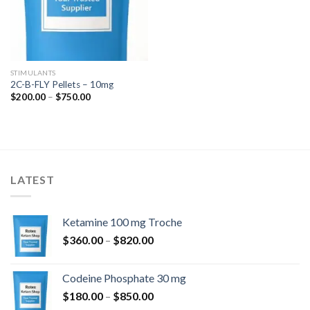
STIMULANTS
2C-B-FLY Pellets – 10mg
Zakres
$
200.00
–
$
750.00
cen:
od
$200.00
do
$750.00
LATEST
Ketamine 100 mg Troche
Zakres
$
360.00
–
$
820.00
cen:
od
Codeine Phosphate 30 mg
$360.00
Zakres
$
180.00
–
$
850.00
do
cen: