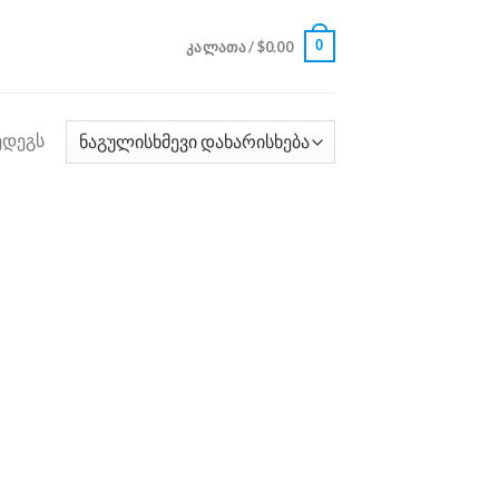
0
ᲙᲐᲚᲐᲗᲐ /
$
0.00
ედეგს