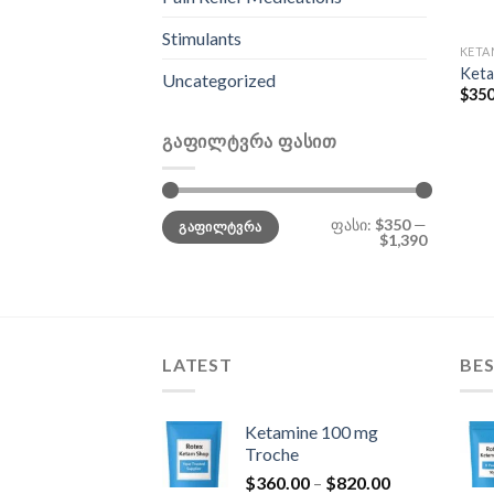
Stimulants
KETA
Keta
Uncategorized
$
350
ᲒᲐᲤᲘᲚᲢᲕᲠᲐ ᲤᲐᲡᲘᲗ
მინიმალური
მაქსიმალური
ფასი:
$350
—
ᲒᲐᲤᲘᲚᲢᲕᲠᲐ
ფასი
ფასი
$1,390
LATEST
BES
Ketamine 100 mg
Troche
Price
$
360.00
–
$
820.00