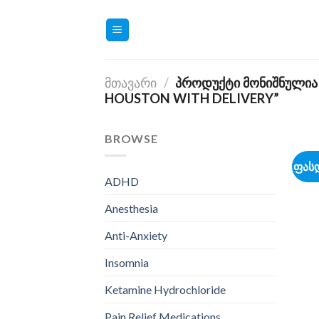
Skip
to
content
ᲛᲗᲐᲕᲐᲠᲘ
/
ᲞᲠᲝᲓᲣᲥᲢᲘ ᲛᲝᲜᲘᲨᲜᲣᲚᲘᲐ
HOUSTON WITH DELIVERY”
BROWSE
ფას
ADHD
Anesthesia
Anti-Anxiety
Insomnia
Ketamine Hydrochloride
Pain Relief Medications