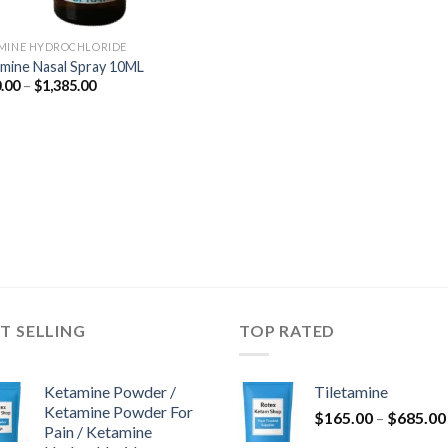
MINE HYDROCHLORIDE
mine Nasal Spray 10ML
Price
.00
–
$
1,385.00
range:
$350.00
through
$1,385.00
T SELLING
TOP RATED
Ketamine Powder /
Tiletamine
Ketamine Powder For
$
165.00
–
$
685.00
Pain / Ketamine