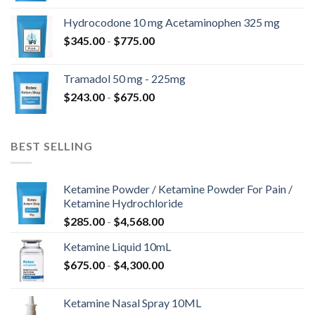
a
prezzo:
$820.00
Hydrocodone 10 mg Acetaminophen 325 mg
da
Fascia
$
345.00
-
$
775.00
$180.00
di
a
prezzo:
$850.00
Tramadol 50 mg - 225mg
da
Fascia
$
243.00
-
$
675.00
$345.00
di
a
prezzo:
$775.00
da
BEST SELLING
$243.00
a
$675.00
Ketamine Powder / Ketamine Powder For Pain /
Ketamine Hydrochloride
Fascia
$
285.00
-
$
4,568.00
di
Ketamine Liquid 10mL
prezzo:
Fascia
$
675.00
-
$
4,300.00
da
di
$285.00
prezzo:
a
Ketamine Nasal Spray 10ML
da
$4,568.00