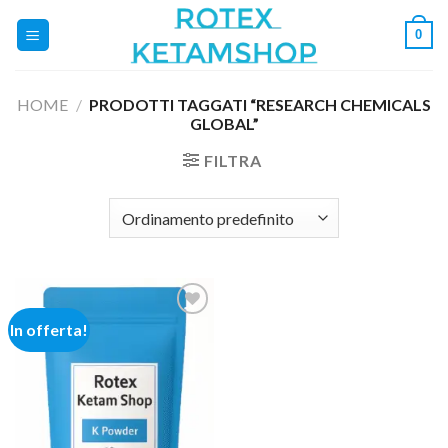
Salta
0
ai
contenuti
HOME
/
PRODOTTI TAGGATI “RESEARCH CHEMICALS
GLOBAL”
FILTRA
In offerta!
Add to
wishlist