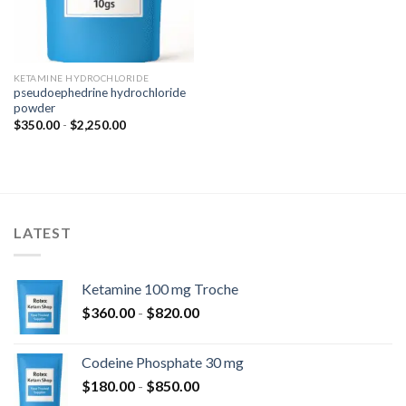
KETAMINE HYDROCHLORIDE
pseudoephedrine hydrochloride
powder
Fascia
$
350.00
-
$
2,250.00
di
prezzo:
da
$350.00
a
$2,250.00
LATEST
Ketamine 100 mg Troche
Fascia
$
360.00
-
$
820.00
di
prezzo:
Codeine Phosphate 30 mg
da
Fascia
$
180.00
-
$
850.00
$360.00
di