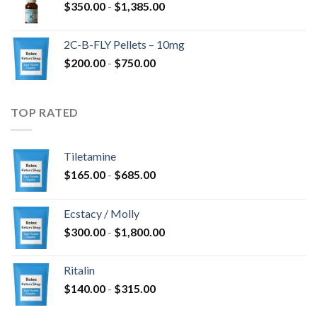
Fascia
$
350.00
-
$
1,385.00
$675.00
di
a
prezzo:
$4,300.00
2C-B-FLY Pellets – 10mg
da
Fascia
$
200.00
-
$
750.00
$350.00
di
a
prezzo:
$1,385.00
da
TOP RATED
$200.00
a
$750.00
Tiletamine
Fascia
$
165.00
-
$
685.00
di
prezzo:
Ecstacy / Molly
da
Fascia
$
300.00
-
$
1,800.00
$165.00
di
a
prezzo:
$685.00
Ritalin
da
Fascia
$
140.00
-
$
315.00
$300.00
di
a