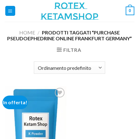
Salta
0
ai
contenuti
HOME
/
PRODOTTI TAGGATI “PURCHASE
PSEUDOEPHEDRINE ONLINE FRANKFURT GERMANY”
FILTRA
In offerta!
Add to
wishlist