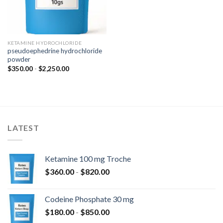
KETAMINE HYDROCHLORIDE
pseudoephedrine hydrochloride
powder
Fascia
$
350.00
-
$
2,250.00
di
prezzo:
da
$350.00
a
$2,250.00
LATEST
Ketamine 100 mg Troche
Fascia
$
360.00
-
$
820.00
di
prezzo:
Codeine Phosphate 30 mg
da
Fascia
$
180.00
-
$
850.00
$360.00
di