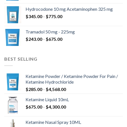
a
prezzo:
$820.00
Hydrocodone 10 mg Acetaminophen 325 mg
da
Fascia
$
345.00
-
$
775.00
$180.00
di
a
prezzo:
$850.00
Tramadol 50 mg - 225mg
da
Fascia
$
243.00
-
$
675.00
$345.00
di
a
prezzo:
$775.00
da
BEST SELLING
$243.00
a
$675.00
Ketamine Powder / Ketamine Powder For Pain /
Ketamine Hydrochloride
Fascia
$
285.00
-
$
4,568.00
di
Ketamine Liquid 10mL
prezzo:
Fascia
$
675.00
-
$
4,300.00
da
di
$285.00
prezzo:
a
Ketamine Nasal Spray 10ML
da
$4,568.00