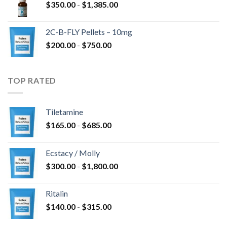
Fascia
$
350.00
-
$
1,385.00
$675.00
di
a
prezzo:
$4,300.00
2C-B-FLY Pellets – 10mg
da
Fascia
$
200.00
-
$
750.00
$350.00
di
a
prezzo:
$1,385.00
da
TOP RATED
$200.00
a
$750.00
Tiletamine
Fascia
$
165.00
-
$
685.00
di
prezzo:
Ecstacy / Molly
da
Fascia
$
300.00
-
$
1,800.00
$165.00
di
a
prezzo:
$685.00
Ritalin
da
Fascia
$
140.00
-
$
315.00
$300.00
di
a