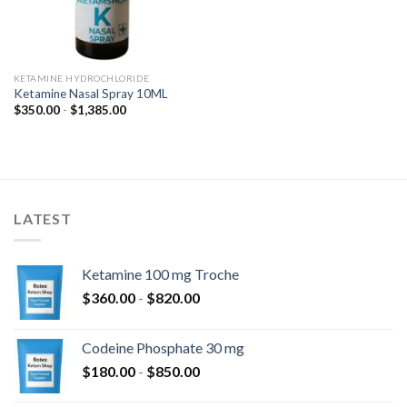
KETAMINE HYDROCHLORIDE
Ketamine Nasal Spray 10ML
Fascia
$
350.00
-
$
1,385.00
di
prezzo:
da
$350.00
a
$1,385.00
LATEST
Ketamine 100 mg Troche
Fascia
$
360.00
-
$
820.00
di
prezzo:
Codeine Phosphate 30 mg
da
Fascia
$
180.00
-
$
850.00
$360.00
di
a