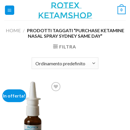
Salta
0
ai
contenuti
HOME
/
PRODOTTI TAGGATI “PURCHASE KETAMINE
NASAL SPRAY SYDNEY SAME DAY”
FILTRA
In offerta!
Add to
wishlist