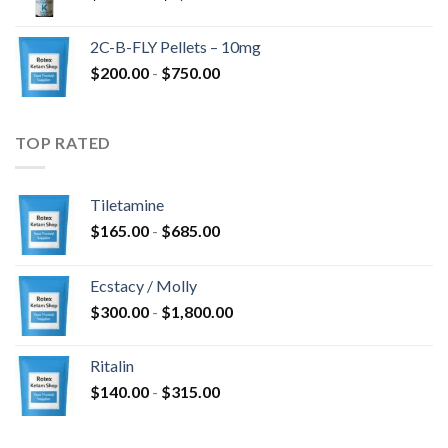
di
a
prezzo:
$4,300.00
2C-B-FLY Pellets – 10mg
da
Fascia
$
200.00
-
$
750.00
$350.00
di
a
prezzo:
$1,385.00
da
TOP RATED
$200.00
a
$750.00
Tiletamine
Fascia
$
165.00
-
$
685.00
di
prezzo:
Ecstacy / Molly
da
Fascia
$
300.00
-
$
1,800.00
$165.00
di
a
prezzo:
$685.00
Ritalin
da
Fascia
$
140.00
-
$
315.00
$300.00
di
a
prezzo:
$1,800.00