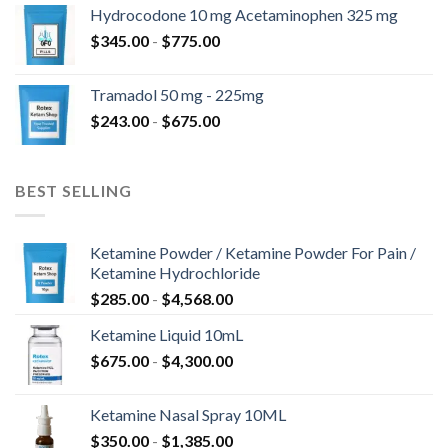
prezzo:
$820.00
Hydrocodone 10 mg Acetaminophen 325 mg
da
Fascia
$
345.00
-
$
775.00
$180.00
di
a
prezzo:
$850.00
Tramadol 50 mg - 225mg
da
Fascia
$
243.00
-
$
675.00
$345.00
di
a
prezzo:
$775.00
da
BEST SELLING
$243.00
a
$675.00
Ketamine Powder / Ketamine Powder For Pain /
Ketamine Hydrochloride
Fascia
$
285.00
-
$
4,568.00
di
Ketamine Liquid 10mL
prezzo:
Fascia
$
675.00
-
$
4,300.00
da
di
$285.00
prezzo:
a
Ketamine Nasal Spray 10ML
da
$4,568.00
Fascia
$
350.00
-
$
1,385.00
$675.00