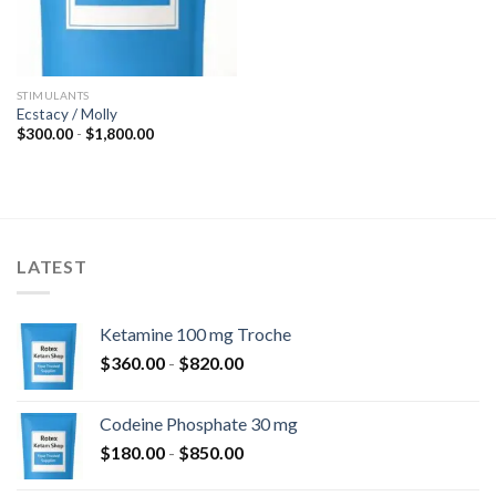
STIMULANTS
Ecstacy / Molly
Fascia
$
300.00
-
$
1,800.00
di
prezzo:
da
$300.00
a
$1,800.00
LATEST
Ketamine 100 mg Troche
Fascia
$
360.00
-
$
820.00
di
prezzo:
Codeine Phosphate 30 mg
da
Fascia
$
180.00
-
$
850.00
$360.00
di
a