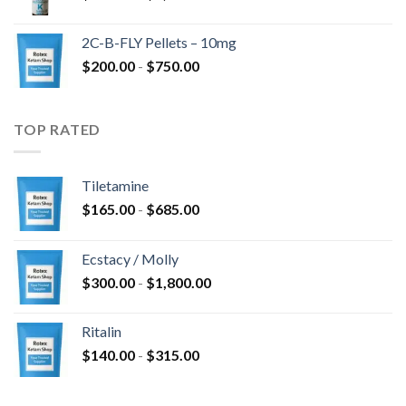
di
a
prezzo:
$4,300.00
2C-B-FLY Pellets – 10mg
da
Fascia
$
200.00
-
$
750.00
$350.00
di
a
prezzo:
$1,385.00
da
TOP RATED
$200.00
a
$750.00
Tiletamine
Fascia
$
165.00
-
$
685.00
di
prezzo:
Ecstacy / Molly
da
Fascia
$
300.00
-
$
1,800.00
$165.00
di
a
prezzo:
$685.00
Ritalin
da
Fascia
$
140.00
-
$
315.00
$300.00
di
a
prezzo:
$1,800.00