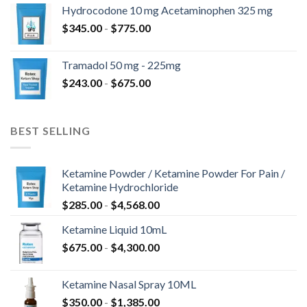
prezzo:
$820.00
Hydrocodone 10 mg Acetaminophen 325 mg
da
Fascia
$
345.00
-
$
775.00
$180.00
di
a
prezzo:
$850.00
Tramadol 50 mg - 225mg
da
Fascia
$
243.00
-
$
675.00
$345.00
di
a
prezzo:
$775.00
da
BEST SELLING
$243.00
a
$675.00
Ketamine Powder / Ketamine Powder For Pain /
Ketamine Hydrochloride
Fascia
$
285.00
-
$
4,568.00
di
Ketamine Liquid 10mL
prezzo:
Fascia
$
675.00
-
$
4,300.00
da
di
$285.00
prezzo:
a
Ketamine Nasal Spray 10ML
da
$4,568.00
Fascia
$
350.00
-
$
1,385.00
$675.00