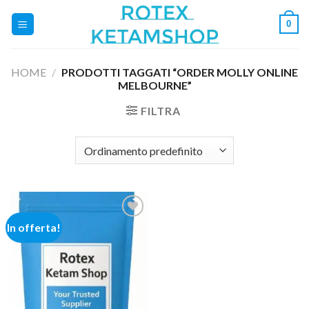
Salta
0
ai
contenuti
HOME
/
PRODOTTI TAGGATI “ORDER MOLLY ONLINE
MELBOURNE”
FILTRA
In offerta!
Add to
wishlist